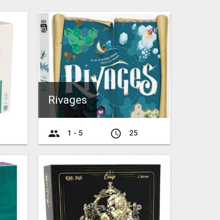
Rivages
group
access_time
1 - 5
25