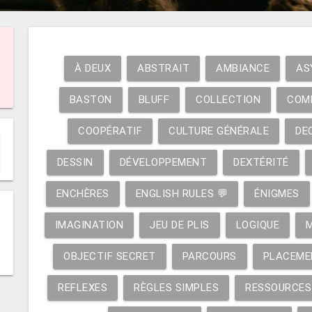
À DEUX
ABSTRAIT
AMBIANCE
AS
BASTON
BLUFF
COLLECTION
COM
COOPÉRATIF
CULTURE GÉNÉRALE
DE
DESSIN
DÉVELOPPEMENT
DEXTÉRITÉ
ENCHÈRES
ENGLISH RULES 💬
ÉNIGMES
IMAGINATION
JEU DE PLIS
LOGIQUE
OBJECTIF SECRET
PARCOURS
PLACEME
REFLEXES
RÈGLES SIMPLES
RESSOURCES