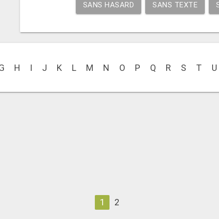
SANS HASARD
SANS TEXTE
G
H
I
J
K
L
M
N
O
P
Q
R
S
T
U
1
2