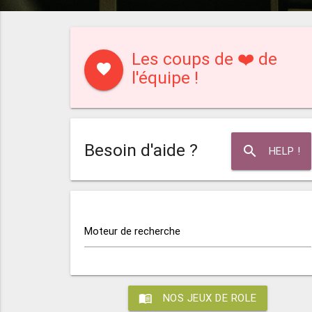
Les coups de ❤️ de
favorite
l'équipe !
Besoin d'aide ?
search
HELP !
Moteur de recherche
menu_book
NOS JEUX DE ROLE