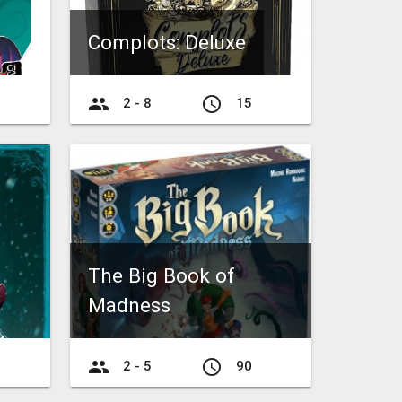
Complots: Deluxe
group
access_time
2 - 8
15
The Big Book of
Madness
group
access_time
2 - 5
90