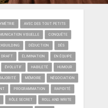
YMÉTRIE
AVEC DES TOUT PETITS
MUNICATION VISUELLE
CONQUÊTE
CKBUILDING
DÉDUCTION
DÉS
DRAFT
ÉLIMINATION
EN ÉQUIPE
ÉVOLUTIF
HABILETÉ
HUMOUR
MAJORITÉ
MÉMOIRE
NÉGOCIATION
NT
PROGRAMMATION
RAPIDITÉ
RÔLE SECRET
ROLL AND WRITE