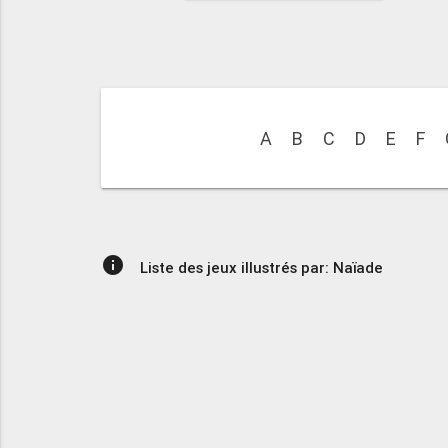
A
B
C
D
E
F
info
Liste des jeux illustrés par: Naïade