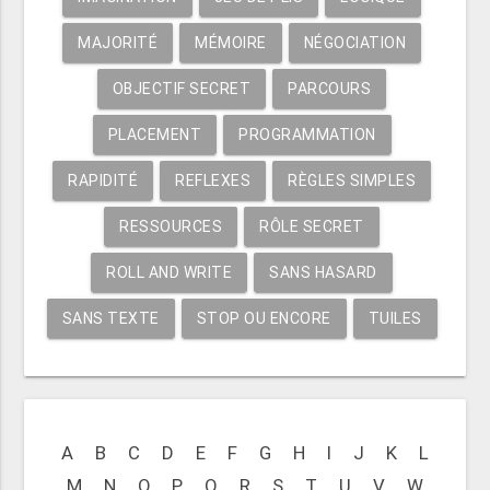
MAJORITÉ
MÉMOIRE
NÉGOCIATION
OBJECTIF SECRET
PARCOURS
PLACEMENT
PROGRAMMATION
RAPIDITÉ
REFLEXES
RÈGLES SIMPLES
RESSOURCES
RÔLE SECRET
ROLL AND WRITE
SANS HASARD
SANS TEXTE
STOP OU ENCORE
TUILES
A
B
C
D
E
F
G
H
I
J
K
L
M
N
O
P
Q
R
S
T
U
V
W