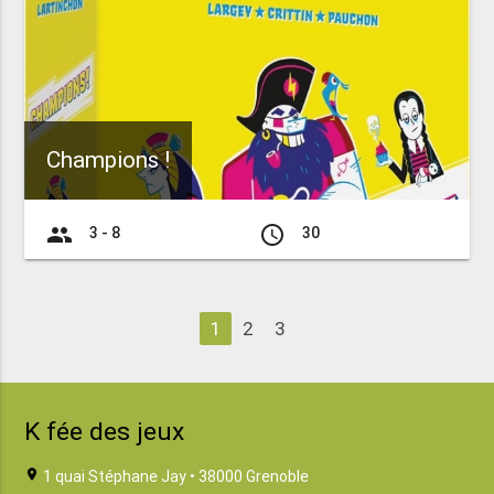
Champions !
group
access_time
3 - 8
30
1
2
3
K fée des jeux
location_on
1 quai Stéphane Jay • 38000 Grenoble