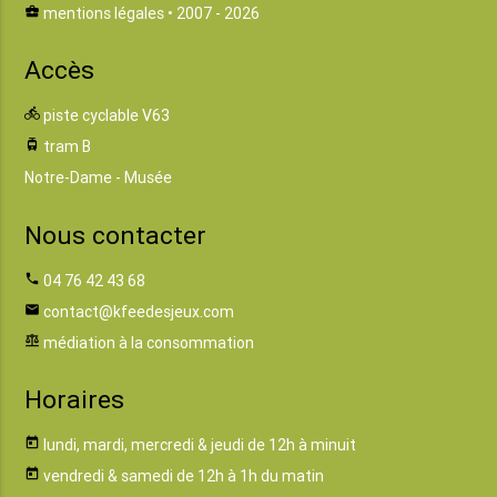
business_center
mentions légales
• 2007 - 2026
Accès
directions_bike
piste cyclable V63
tram
tram B
Notre-Dame - Musée
Nous contacter
phone
04 76 42 43 68
email
contact@kfeedesjeux.com
balance
médiation à la consommation
Horaires
today
lundi, mardi, mercredi & jeudi de 12h à minuit
today
vendredi & samedi de 12h à 1h du matin