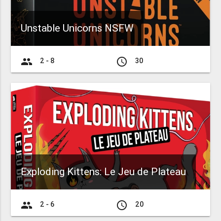
Unstable Unicorns NSFW
group
access_time
2 - 8
30
Exploding Kittens: Le Jeu de Plateau
group
access_time
2 - 6
20