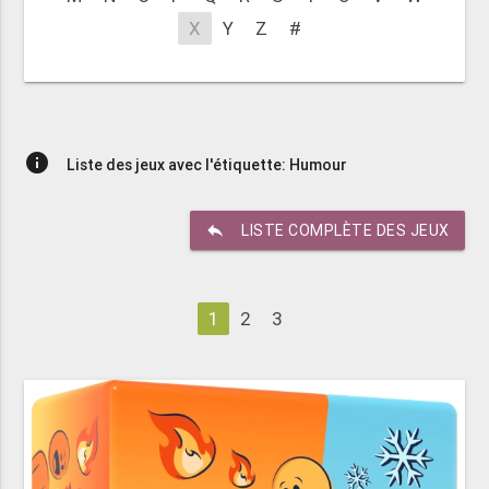
X
Y
Z
#
info
Liste des jeux avec l'étiquette: Humour
reply
LISTE COMPLÈTE DES JEUX
1
2
3