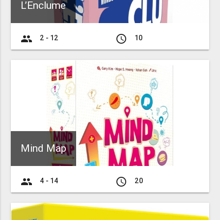
L’Enclume
group
access_time
2 - 12
10
Mind Map
group
access_time
4 - 14
20