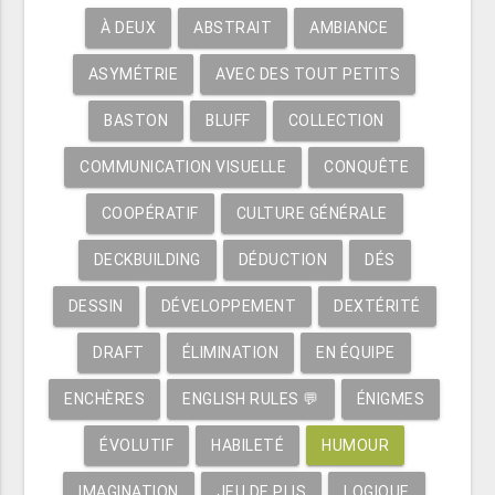
À DEUX
ABSTRAIT
AMBIANCE
ASYMÉTRIE
AVEC DES TOUT PETITS
BASTON
BLUFF
COLLECTION
COMMUNICATION VISUELLE
CONQUÊTE
COOPÉRATIF
CULTURE GÉNÉRALE
DECKBUILDING
DÉDUCTION
DÉS
DESSIN
DÉVELOPPEMENT
DEXTÉRITÉ
DRAFT
ÉLIMINATION
EN ÉQUIPE
ENCHÈRES
ENGLISH RULES 💬
ÉNIGMES
ÉVOLUTIF
HABILETÉ
HUMOUR
IMAGINATION
JEU DE PLIS
LOGIQUE