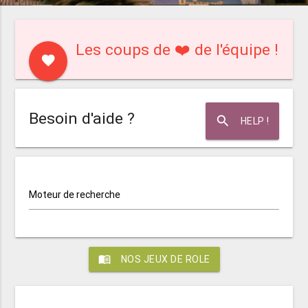
Les coups de ❤️ de l'équipe !
favorite
Besoin d'aide ?
search
HELP !
Moteur de recherche
menu_book
NOS JEUX DE ROLE