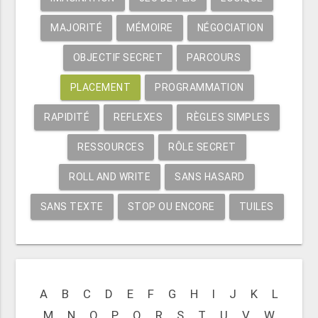
MAJORITÉ
MÉMOIRE
NÉGOCIATION
OBJECTIF SECRET
PARCOURS
PLACEMENT
PROGRAMMATION
RAPIDITÉ
REFLEXES
RÈGLES SIMPLES
RESSOURCES
RÔLE SECRET
ROLL AND WRITE
SANS HASARD
SANS TEXTE
STOP OU ENCORE
TUILES
A
B
C
D
E
F
G
H
I
J
K
L
M
N
O
P
Q
R
S
T
U
V
W