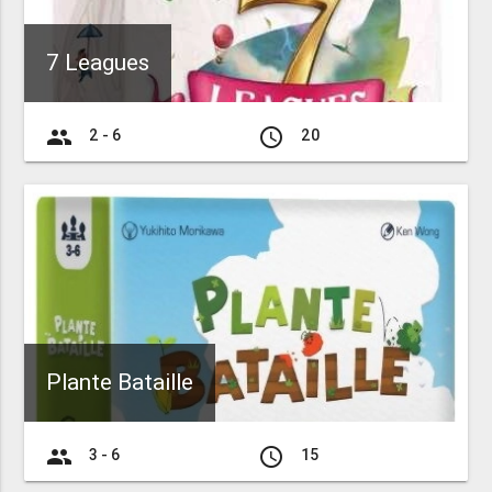
7 Leagues
group
access_time
2 - 6
20
Plante Bataille
group
access_time
3 - 6
15