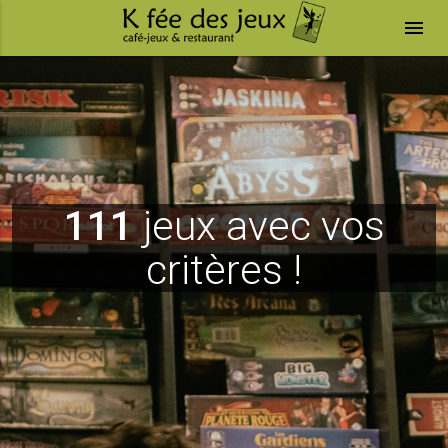
menu
111
jeux avec vos
critères !