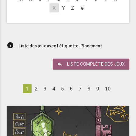
X
Y
Z
#
info
Liste des jeux avec l'étiquette: Placement
reply
LISTE COMPLÈTE DES JEUX
1
2
3
4
5
6
7
8
9
10