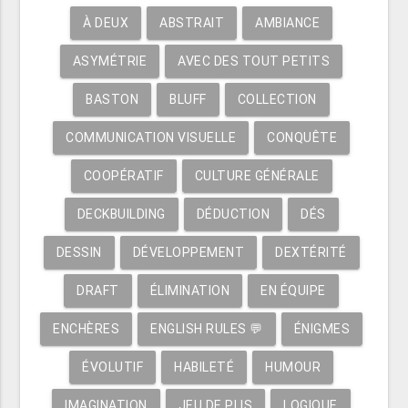
À DEUX
ABSTRAIT
AMBIANCE
ASYMÉTRIE
AVEC DES TOUT PETITS
BASTON
BLUFF
COLLECTION
COMMUNICATION VISUELLE
CONQUÊTE
COOPÉRATIF
CULTURE GÉNÉRALE
DECKBUILDING
DÉDUCTION
DÉS
DESSIN
DÉVELOPPEMENT
DEXTÉRITÉ
DRAFT
ÉLIMINATION
EN ÉQUIPE
ENCHÈRES
ENGLISH RULES 💬
ÉNIGMES
ÉVOLUTIF
HABILETÉ
HUMOUR
IMAGINATION
JEU DE PLIS
LOGIQUE