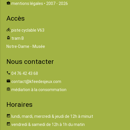
business_center
mentions légales
• 2007 - 2026
Accès
directions_bike
piste cyclable V63
tram
tram B
Notre-Dame - Musée
Nous contacter
phone
04 76 42 43 68
email
contact@kfeedesjeux.com
balance
médiation à la consommation
Horaires
today
lundi, mardi, mercredi & jeudi de 12h à minuit
today
vendredi & samedi de 12h à 1h du matin