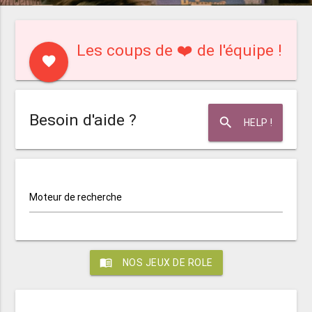
Les coups de ❤️ de l'équipe !
favorite
Besoin d'aide ?
search
HELP !
Moteur de recherche
menu_book
NOS JEUX DE ROLE