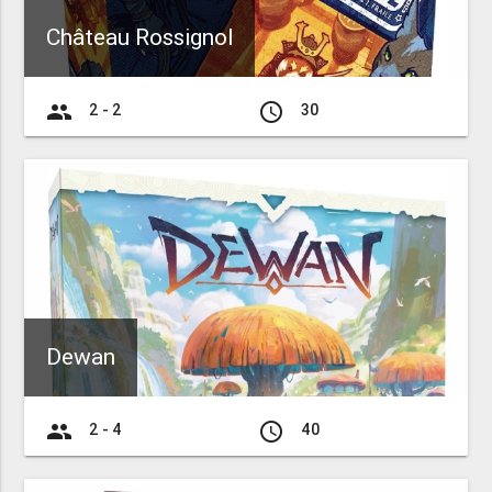
Château Rossignol
group
access_time
2 - 2
30
Dewan
group
access_time
2 - 4
40