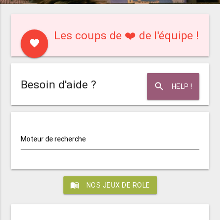
Les coups de ❤️ de l'équipe !
favorite
Besoin d'aide ?
search
HELP !
Moteur de recherche
menu_book
NOS JEUX DE ROLE