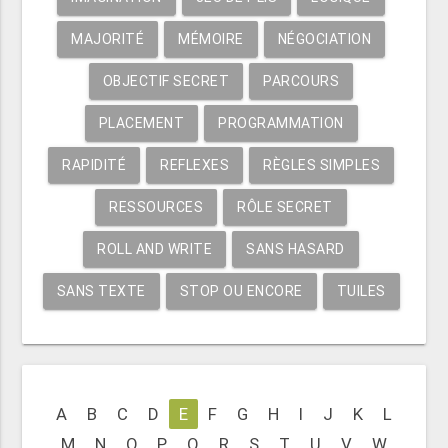
MAJORITÉ
MÉMOIRE
NÉGOCIATION
OBJECTIF SECRET
PARCOURS
PLACEMENT
PROGRAMMATION
RAPIDITÉ
REFLEXES
RÈGLES SIMPLES
RESSOURCES
RÔLE SECRET
ROLL AND WRITE
SANS HASARD
SANS TEXTE
STOP OU ENCORE
TUILES
A
B
C
D
E
F
G
H
I
J
K
L
M
N
O
P
Q
R
S
T
U
V
W