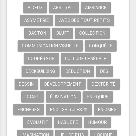
À DEUX
ABSTRAIT
AMBIANCE
ASYMÉTRIE
AVEC DES TOUT PETITS
BASTON
BLUFF
COLLECTION
COMMUNICATION VISUELLE
CONQUÊTE
COOPÉRATIF
CULTURE GÉNÉRALE
DECKBUILDING
DÉDUCTION
DÉS
DESSIN
DÉVELOPPEMENT
DEXTÉRITÉ
DRAFT
ÉLIMINATION
EN ÉQUIPE
ENCHÈRES
ENGLISH RULES 💬
ÉNIGMES
ÉVOLUTIF
HABILETÉ
HUMOUR
IMAGINATION
JEU DE PLIS
LOGIQUE