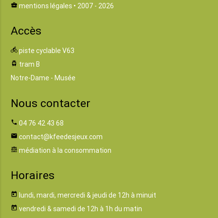
business_center
mentions légales
• 2007 - 2026
Accès
directions_bike
piste cyclable V63
tram
tram B
Notre-Dame - Musée
Nous contacter
phone
04 76 42 43 68
email
contact@kfeedesjeux.com
balance
médiation à la consommation
Horaires
today
lundi, mardi, mercredi & jeudi de 12h à minuit
today
vendredi & samedi de 12h à 1h du matin