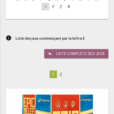
X
Y
Z
#
info
Liste des jeux commençant par la lettre E
reply
LISTE COMPLÈTE DES JEUX
1
2