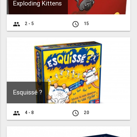
Exploding Kittens
group
access_time
2 - 5
15
Esquissé ?
group
access_time
4 - 8
20