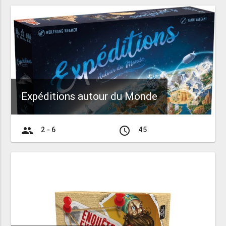
Expéditions autour du Monde
group
access_time
2 - 6
45