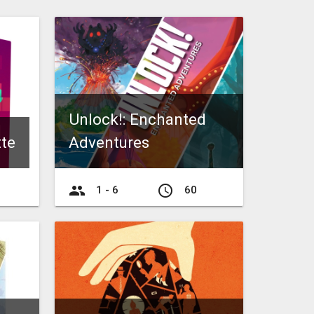
Unlock!: Enchanted
tte
Adventures
group
access_time
1 - 6
60