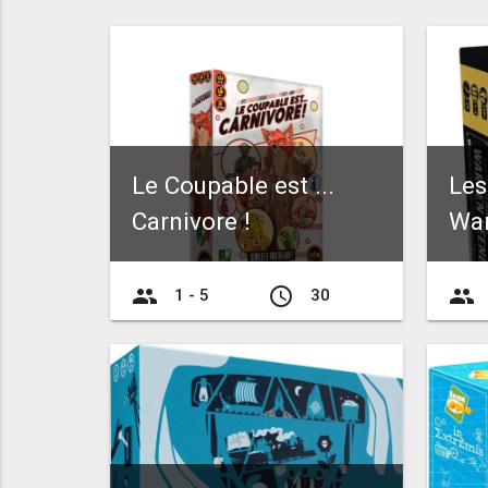
Le Coupable est ...
Les
Carnivore !
Wa
group
access_time
group
1 - 5
30