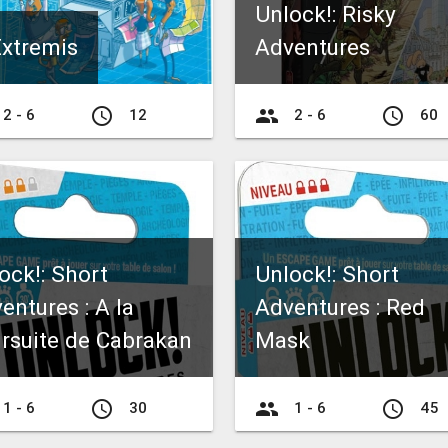
Unlock!: Risky
Extremis
Adventures
access_time
group
access_time
2 - 6
12
2 - 6
60
ock!: Short
Unlock!: Short
entures : A la
Adventures : Red
rsuite de Cabrakan
Mask
access_time
group
access_time
1 - 6
30
1 - 6
45