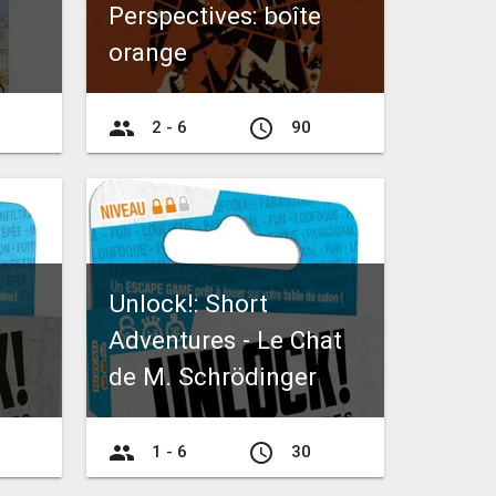
Perspectives: boîte
orange
group
access_time
2 - 6
90
Unlock!: Short
Adventures - Le Chat
de M. Schrödinger
group
access_time
1 - 6
30