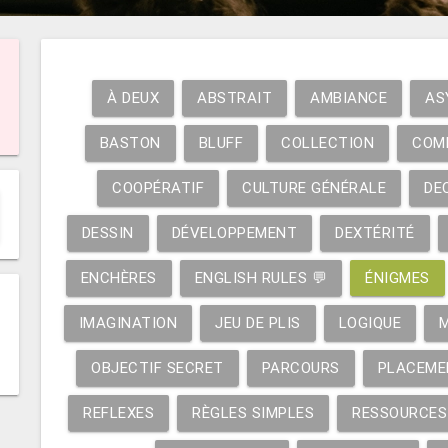
À DEUX
ABSTRAIT
AMBIANCE
AS
BASTON
BLUFF
COLLECTION
COM
COOPÉRATIF
CULTURE GÉNÉRALE
DE
DESSIN
DÉVELOPPEMENT
DEXTÉRITÉ
ENCHÈRES
ENGLISH RULES 💬
ÉNIGMES
IMAGINATION
JEU DE PLIS
LOGIQUE
OBJECTIF SECRET
PARCOURS
PLACEME
REFLEXES
RÈGLES SIMPLES
RESSOURCES