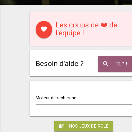
Les coups de ❤️ de
favorite
l'équipe !
Besoin d'aide ?
search
HELP !
Moteur de recherche
menu_book
NOS JEUX DE ROLE