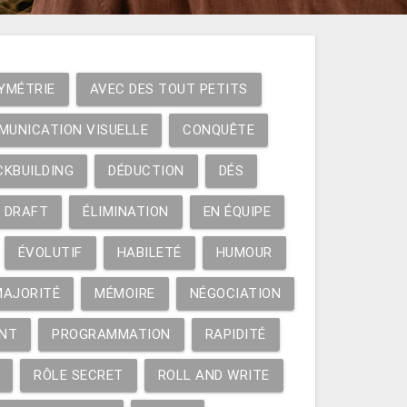
YMÉTRIE
AVEC DES TOUT PETITS
MUNICATION VISUELLE
CONQUÊTE
CKBUILDING
DÉDUCTION
DÉS
DRAFT
ÉLIMINATION
EN ÉQUIPE
ÉVOLUTIF
HABILETÉ
HUMOUR
MAJORITÉ
MÉMOIRE
NÉGOCIATION
NT
PROGRAMMATION
RAPIDITÉ
RÔLE SECRET
ROLL AND WRITE