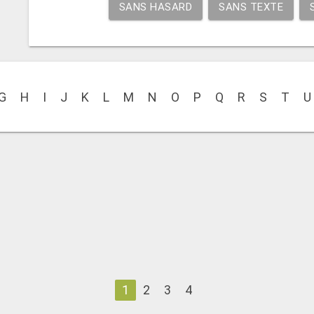
SANS HASARD
SANS TEXTE
G
H
I
J
K
L
M
N
O
P
Q
R
S
T
U
1
2
3
4