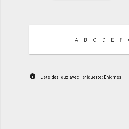
A
B
C
D
E
F
info
Liste des jeux avec l'étiquette: Énigmes