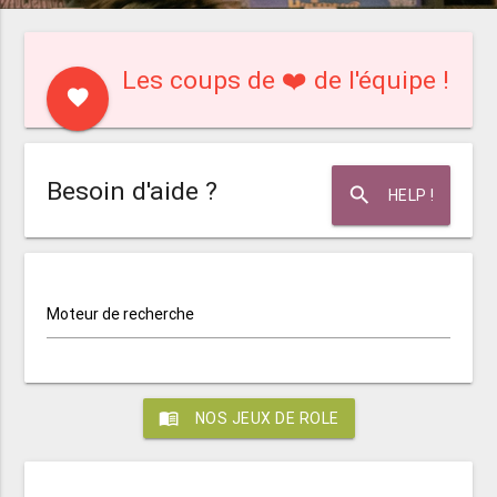
Les coups de ❤️ de l'équipe !
favorite
Besoin d'aide ?
search
HELP !
Moteur de recherche
menu_book
NOS JEUX DE ROLE