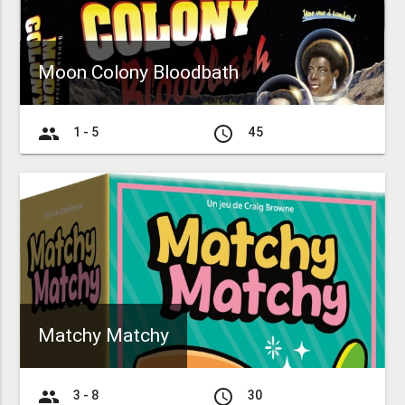
Moon Colony Bloodbath
group
access_time
1 - 5
45
Matchy Matchy
group
access_time
3 - 8
30