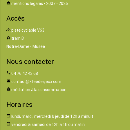
business_center
mentions légales
• 2007 - 2026
Accès
directions_bike
piste cyclable V63
tram
tram B
Notre-Dame - Musée
Nous contacter
phone
04 76 42 43 68
email
contact@kfeedesjeux.com
balance
médiation à la consommation
Horaires
today
lundi, mardi, mercredi & jeudi de 12h à minuit
today
vendredi & samedi de 12h à 1h du matin