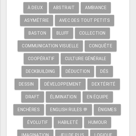
À DEUX
ABSTRAIT
AMBIANCE
ASYMÉTRIE
AVEC DES TOUT PETITS
BASTON
BLUFF
COLLECTION
COMMUNICATION VISUELLE
CONQUÊTE
COOPÉRATIF
CULTURE GÉNÉRALE
DECKBUILDING
DÉDUCTION
DÉS
DESSIN
DÉVELOPPEMENT
DEXTÉRITÉ
DRAFT
ÉLIMINATION
EN ÉQUIPE
ENCHÈRES
ENGLISH RULES 💬
ÉNIGMES
ÉVOLUTIF
HABILETÉ
HUMOUR
IMAGINATION
JEU DE PLIS
LOGIQUE