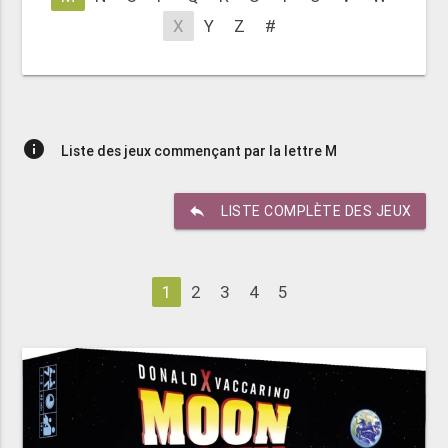
X
Y
Z
#
info
Liste des jeux commençant par la lettre M
reply
LISTE COMPLÈTE DES JEUX
1
2
3
4
5