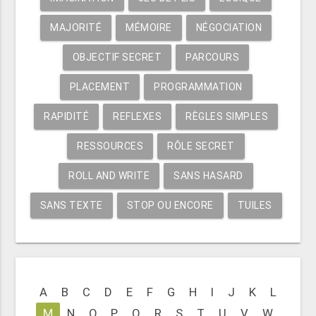
MAJORITÉ
MÉMOIRE
NÉGOCIATION
OBJECTIF SECRET
PARCOURS
PLACEMENT
PROGRAMMATION
RAPIDITÉ
REFLEXES
RÈGLES SIMPLES
RESSOURCES
RÔLE SECRET
ROLL AND WRITE
SANS HASARD
SANS TEXTE
STOP OU ENCORE
TUILES
A
B
C
D
E
F
G
H
I
J
K
L
M
N
O
P
Q
R
S
T
U
V
W