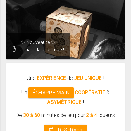
✨ Nouveauté ✨
✋ La main dans le cube !
Une
EXPÉRIENCE
de
JEU UNIQUE
!
Un
COOPÉRATIF
&
ÉCHAPPE MAIN
ASYMÉTRIQUE
!
De
30 à 60
minutes de jeu pour
2 à 4
joueurs.
RÉSERVER
event_available