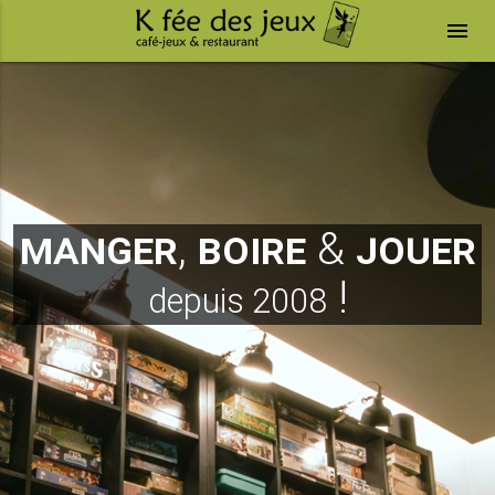
menu
manger
,
boire
&
jouer
!
depuis 2008