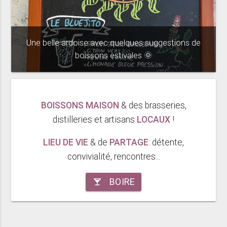
Une belle ardoise avec quelques suggestions de
boissons estivales 🌞
BOISSONS MAISON
& des brasseries,
distilleries et artisans
LOCAUX
!
LIEU DE VIE
& de
PARTAGE
: détente,
convivialité, rencontres...
BOIRE
local_bar