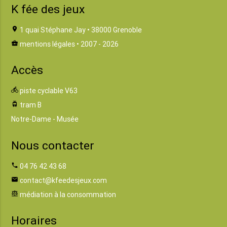
K fée des jeux
location_on
1 quai Stéphane Jay • 38000 Grenoble
business_center
mentions légales
• 2007 - 2026
Accès
directions_bike
piste cyclable V63
tram
tram B
Notre-Dame - Musée
Nous contacter
phone
04 76 42 43 68
email
contact@kfeedesjeux.com
balance
médiation à la consommation
Horaires