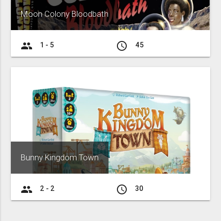
Moon Colony Bloodbath
group
access_time
1 - 5
45
Bunny Kingdom Town
group
access_time
2 - 2
30