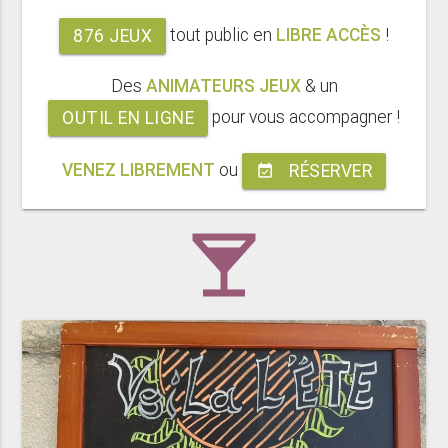
tout public en
LIBRE ACCÈS
!
876 JEUX
Des
ANIMATEURS JEUX
& un
pour vous accompagner !
OUTIL EN LIGNE
VENEZ LIBREMENT
ou
RÉSERVER
event_available
local_bar