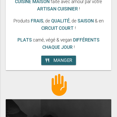
CUISINE MAISON
faite avec amour par votre
ARTISAN CUISINIER
!
Produits
FRAIS
, de
QUALITÉ
, de
SAISON
& en
CIRCUIT COURT
!
PLATS
carné, végé & vegan
DIFFÉRENTS
CHAQUE JOUR
!
MANGER
restaurant
front_hand