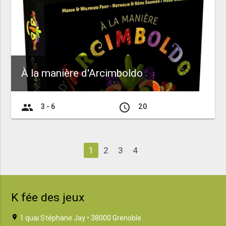
À la manière d'Arcimboldo
group
access_time
3 - 6
20
1
2
3
4
K fée des jeux
location_on
1 quai Stéphane Jay • 38000 Grenoble