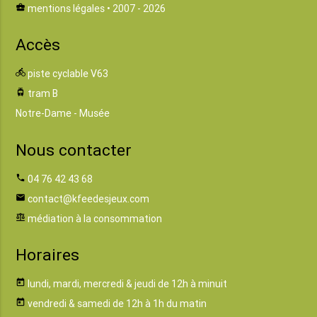
business_center
mentions légales
• 2007 - 2026
Accès
directions_bike
piste cyclable V63
tram
tram B
Notre-Dame - Musée
Nous contacter
phone
04 76 42 43 68
email
contact@kfeedesjeux.com
balance
médiation à la consommation
Horaires
today
lundi, mardi, mercredi & jeudi de 12h à minuit
today
vendredi & samedi de 12h à 1h du matin