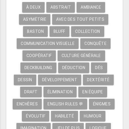
À DEUX
ABSTRAIT
AMBIANCE
ASYMÉTRIE
AVEC DES TOUT PETITS
BASTON
BLUFF
COLLECTION
COMMUNICATION VISUELLE
CONQUÊTE
COOPÉRATIF
CULTURE GÉNÉRALE
DECKBUILDING
DÉDUCTION
DÉS
DESSIN
DÉVELOPPEMENT
DEXTÉRITÉ
DRAFT
ÉLIMINATION
EN ÉQUIPE
ENCHÈRES
ENGLISH RULES 💬
ÉNIGMES
ÉVOLUTIF
HABILETÉ
HUMOUR
IMAGINATION
JEU DE PLIS
LOGIQUE