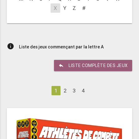
X
Y
Z
#
info
Liste des jeux commençant par la lettre A
reply
LISTE COMPLÈTE DES JEUX
1
2
3
4