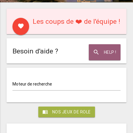
Les coups de ❤️ de l'équipe !
favorite
Besoin d'aide ?
search
HELP !
Moteur de recherche
menu_book
NOS JEUX DE ROLE