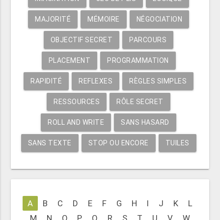
MAJORITÉ
MÉMOIRE
NÉGOCIATION
OBJECTIF SECRET
PARCOURS
PLACEMENT
PROGRAMMATION
RAPIDITÉ
REFLEXES
RÈGLES SIMPLES
RESSOURCES
RÔLE SECRET
ROLL AND WRITE
SANS HASARD
SANS TEXTE
STOP OU ENCORE
TUILES
A
B
C
D
E
F
G
H
I
J
K
L
M
N
O
P
Q
R
S
T
U
V
W