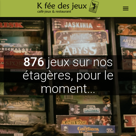
menu
876
jeux sur nos
étagères, pour le
moment...