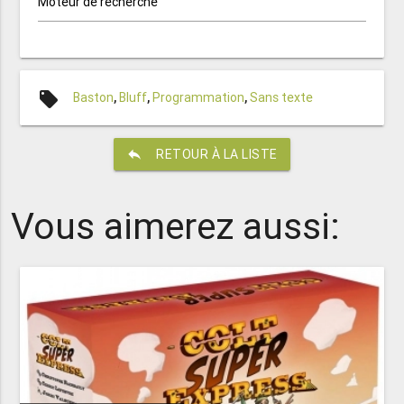
Moteur de recherche
local_offer
Baston
,
Bluff
,
Programmation
,
Sans texte
reply
RETOUR À LA LISTE
Vous aimerez aussi: