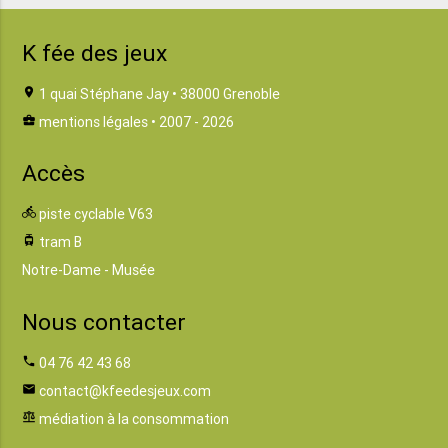
K fée des jeux
location_on
1 quai Stéphane Jay • 38000 Grenoble
business_center
mentions légales
• 2007 - 2026
Accès
directions_bike
piste cyclable V63
tram
tram B
Notre-Dame - Musée
Nous contacter
phone
04 76 42 43 68
email
contact@kfeedesjeux.com
balance
médiation à la consommation