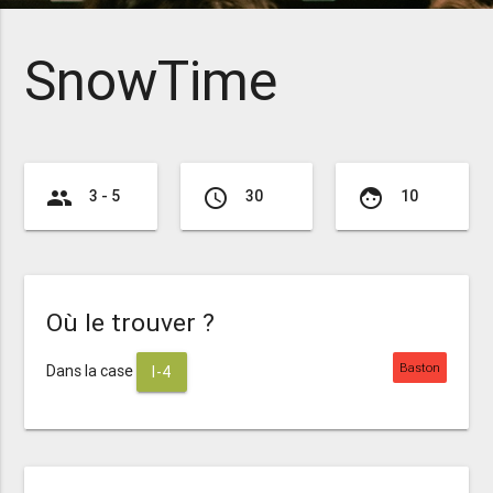
SnowTime
group
access_time
face
3 - 5
30
10
Où le trouver ?
Baston
Dans la case
I-4