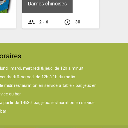
Dames chinoises
group
access_time
2 - 6
30
oraires
lundi, mardi, mercredi & jeudi de 12h à minuit
vendredi & samedi de 12h à 1h du matin
le midi: restauration en service à table / bar, jeux en
rvice au bar
à partir de 14h30: bar, jeux, restauration en service
 bar