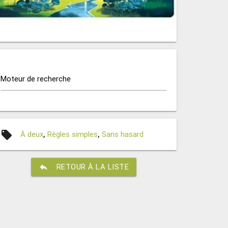
Moteur de recherche
local_offer
À deux
,
Règles simples
,
Sans hasard
reply
RETOUR À LA LISTE