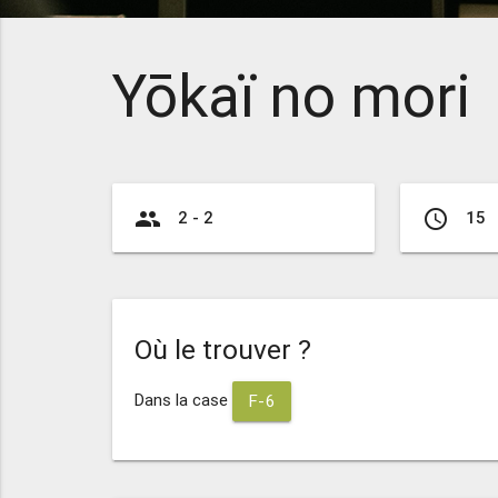
Yōkaï no mori
group
access_time
2 - 2
15
Où le trouver ?
Dans la case
F-6