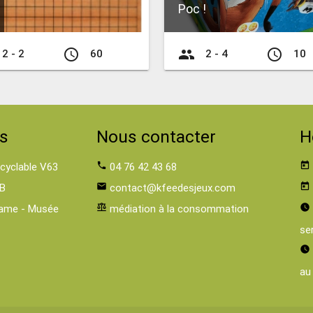
Poc !
access_time
group
access_time
2 - 2
60
2 - 4
10
s
Nous contacter
H
 cyclable V63
phone
04 76 42 43 68
today
B
email
contact@kfeedesjeux.com
today
ame - Musée
balance
médiation à la consommation
watch_later
se
watch_later
au