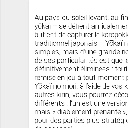
Au pays du soleil levant, au fi
yōkaï – se défient amicalement 
but est de capturer le koropokk
traditionnel japonais – Yōkaï 
simples, mais d’une grande ri
de ses particularités est que 
définitivement éliminées : tout
remise en jeu à tout moment p
Yōkaï no mori, à l’aide de vos 
autres kirin, vous pourrez déc
différents ; l’un est une versi
mais « diablement prenante », 
pour des parties plus stratégiq