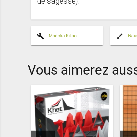
de sagesse).
build
brush
Madoka Kitao
Naï
Vous aimerez auss