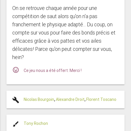
On se retrouve chaque année pour une
compétition de saut alors qu'on n'a pas
franchement le physique adapté... Du coup, on
compte sur vous pour faire des bonds précis et
efficaces grâce à vos pattes et vos ailes
délicates! Parce qu'on peut compter sur vous,
hein?
mood
Ce jeu nous a été offert. Merci !
build
Nicolas Bourgoin
,
Alexandre Droit
,
Florent Toscano
brush
Tony Rochon