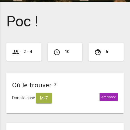
Poc !
group
access_time
face
2 - 4
10
6
Où le trouver ?
Ambiance
Dans la case
M-7