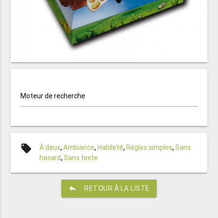
Moteur de recherche
local_offer
À deux
,
Ambiance
,
Habileté
,
Règles simples
,
Sans
hasard
,
Sans texte
reply
RETOUR À LA LISTE