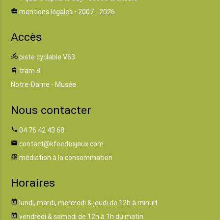
business_center
mentions légales
• 2007 - 2026
Accès
directions_bike
piste cyclable V63
tram
tram B
Notre-Dame - Musée
Nous contacter
phone
04 76 42 43 68
email
contact@kfeedesjeux.com
balance
médiation à la consommation
Horaires
today
lundi, mardi, mercredi & jeudi de 12h à minuit
today
vendredi & samedi de 12h à 1h du matin