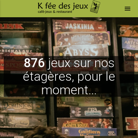
menu
876
jeux sur nos
étagères, pour le
moment...