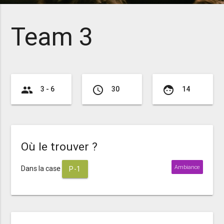
Team 3
group
access_time
face
3 - 6
30
14
Où le trouver ?
Ambiance
Dans la case
P-1