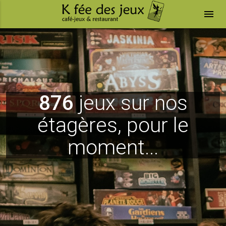
menu
876
jeux sur nos
étagères, pour le
moment...