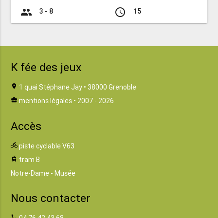
group
access_time
3 - 8
15
K fée des jeux
location_on
1 quai Stéphane Jay • 38000 Grenoble
business_center
mentions légales
• 2007 - 2026
Accès
directions_bike
piste cyclable V63
tram
tram B
Notre-Dame - Musée
Nous contacter
phone