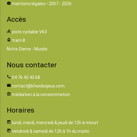
business_center
mentions légales
• 2007 - 2026
Accès
directions_bike
piste cyclable V63
tram
tram B
Notre-Dame - Musée
Nous contacter
phone
04 76 42 43 68
email
contact@kfeedesjeux.com
balance
médiation à la consommation
Horaires
today
lundi, mardi, mercredi & jeudi de 12h à minuit
today
vendredi & samedi de 12h à 1h du matin