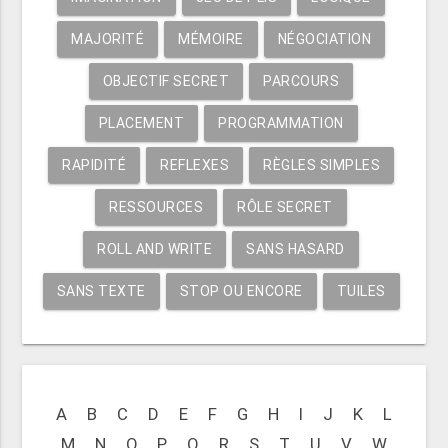
MAJORITÉ
MÉMOIRE
NÉGOCIATION
OBJECTIF SECRET
PARCOURS
PLACEMENT
PROGRAMMATION
RAPIDITÉ
REFLEXES
RÈGLES SIMPLES
RESSOURCES
RÔLE SECRET
ROLL AND WRITE
SANS HASARD
SANS TEXTE
STOP OU ENCORE
TUILES
A
B
C
D
E
F
G
H
I
J
K
L
M
N
O
P
Q
R
S
T
U
V
W