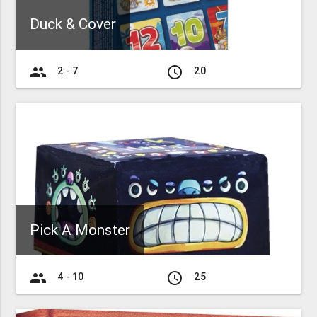
Duck & Cover
group
access_time
2 - 7
20
Pick A Monster
group
access_time
4 - 10
25