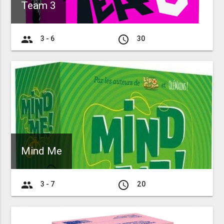
Team 3
group
access_time
3 - 6
30
Mind Me
group
access_time
3 - 7
20