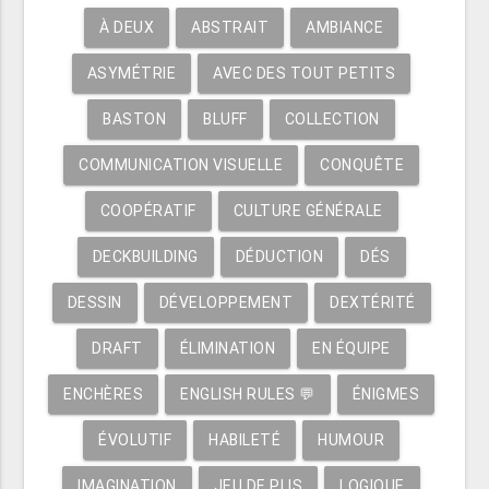
À DEUX
ABSTRAIT
AMBIANCE
ASYMÉTRIE
AVEC DES TOUT PETITS
BASTON
BLUFF
COLLECTION
COMMUNICATION VISUELLE
CONQUÊTE
COOPÉRATIF
CULTURE GÉNÉRALE
DECKBUILDING
DÉDUCTION
DÉS
DESSIN
DÉVELOPPEMENT
DEXTÉRITÉ
DRAFT
ÉLIMINATION
EN ÉQUIPE
ENCHÈRES
ENGLISH RULES 💬
ÉNIGMES
ÉVOLUTIF
HABILETÉ
HUMOUR
IMAGINATION
JEU DE PLIS
LOGIQUE