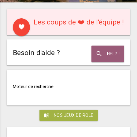
Les coups de ❤️ de l'équipe !
favorite
Besoin d'aide ?
search
HELP !
Moteur de recherche
menu_book
NOS JEUX DE ROLE