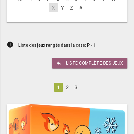
X
Y
Z
#
info
Liste des jeux rangés dans la case: P - 1
reply
LISTE COMPLÈTE DES JEUX
1
2
3