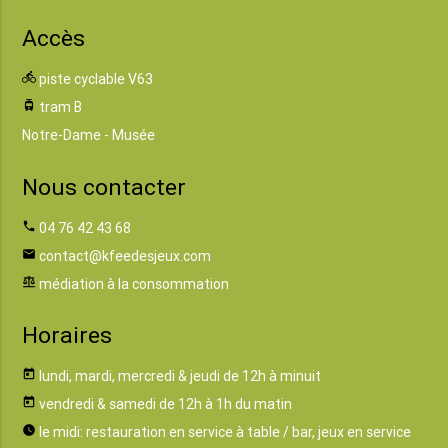
Accès
directions_bike
piste cyclable V63
tram
tram B
Notre-Dame - Musée
Nous contacter
phone
04 76 42 43 68
email
contact@kfeedesjeux.com
balance
médiation à la consommation
Horaires
today
lundi, mardi, mercredi & jeudi de 12h à minuit
today
vendredi & samedi de 12h à 1h du matin
watch_later
le midi: restauration en service à table / bar, jeux en service