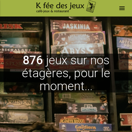
menu
876
jeux sur nos
étagères, pour le
moment...