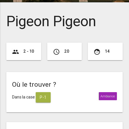
Pigeon Pigeon
group
access_time
face
2 - 10
20
14
Où le trouver ?
Ambiance
Dans la case
P-1