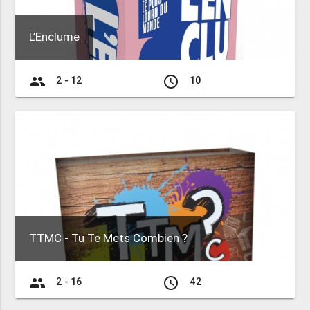
L’Enclume
group
access_time
2 - 12
10
TTMC - Tu Te Mets Combien ?
group
access_time
2 - 16
42