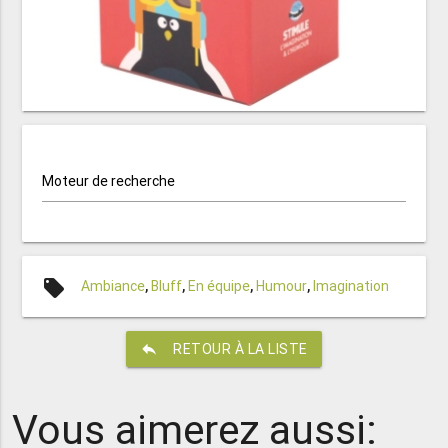
Moteur de recherche
local_offer
Ambiance
,
Bluff
,
En équipe
,
Humour
,
Imagination
reply
RETOUR À LA LISTE
Vous aimerez aussi: