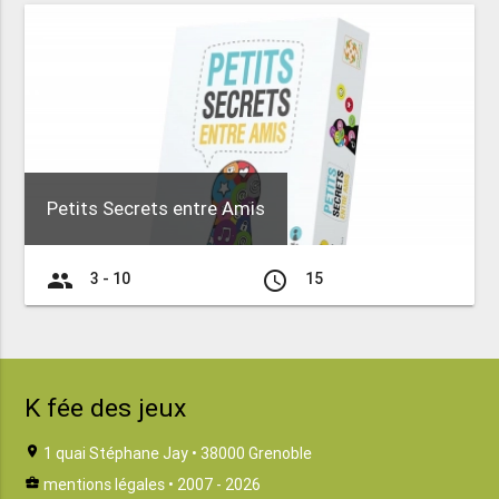
Petits Secrets entre Amis
group
access_time
3 - 10
15
K fée des jeux
location_on
1 quai Stéphane Jay • 38000 Grenoble
business_center
mentions légales
• 2007 - 2026