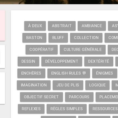
À DEUX
ABSTRAIT
AMBIANCE
AS
BASTON
BLUFF
COLLECTION
COM
COOPÉRATIF
CULTURE GÉNÉRALE
DE
DESSIN
DÉVELOPPEMENT
DEXTÉRITÉ
ENCHÈRES
ENGLISH RULES 💬
ÉNIGMES
IMAGINATION
JEU DE PLIS
LOGIQUE
OBJECTIF SECRET
PARCOURS
PLACEME
REFLEXES
RÈGLES SIMPLES
RESSOURCES