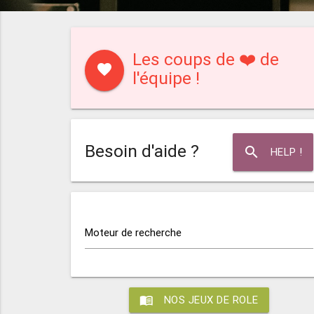
Les coups de ❤️ de
favorite
l'équipe !
Besoin d'aide ?
search
HELP !
Moteur de recherche
menu_book
NOS JEUX DE ROLE