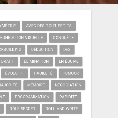
YMÉTRIE
AVEC DES TOUT PETITS
MUNICATION VISUELLE
CONQUÊTE
CKBUILDING
DÉDUCTION
DÉS
DRAFT
ÉLIMINATION
EN ÉQUIPE
ÉVOLUTIF
HABILETÉ
HUMOUR
MAJORITÉ
MÉMOIRE
NÉGOCIATION
NT
PROGRAMMATION
RAPIDITÉ
RÔLE SECRET
ROLL AND WRITE