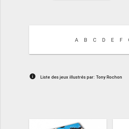
A
B
C
D
E
F
info
Liste des jeux illustrés par: Tony Rochon