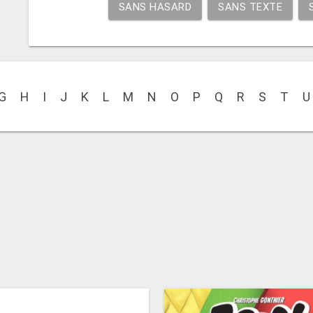
SANS HASARD
SANS TEXTE
G
H
I
J
K
L
M
N
O
P
Q
R
S
T
U