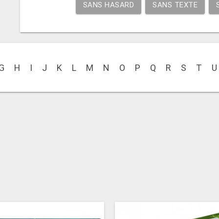
SANS HASARD
SANS TEXTE
G
H
I
J
K
L
M
N
O
P
Q
R
S
T
U