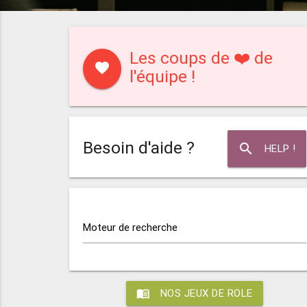
Les coups de ❤️ de
favorite
l'équipe !
Besoin d'aide ?
search
HELP !
Moteur de recherche
menu_book
NOS JEUX DE ROLE