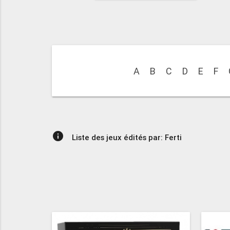
A
B
C
D
E
F
info
Liste des jeux édités par: Ferti