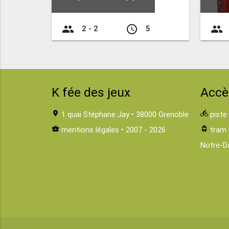
group
access_time
group
2 - 2
5
K fée des jeux
Accè
location_on
1 quai Stéphane Jay • 38000 Grenoble
directions_bike
piste
business_center
mentions légales
• 2007 - 2026
tram
tram 
Notre-D