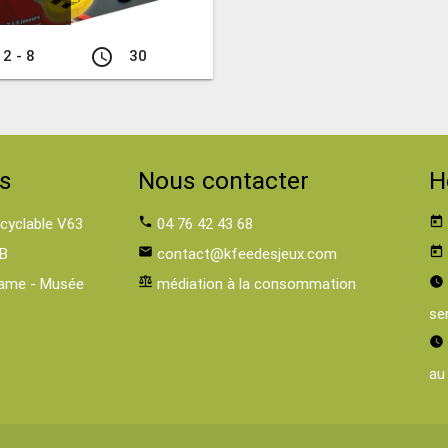
access_time
2 - 8
30
s
Nous contacter
H
 cyclable V63
phone
04 76 42 43 68
today
B
email
contact@kfeedesjeux.com
today
ame - Musée
balance
médiation à la consommation
watch_later
se
watch_later
au