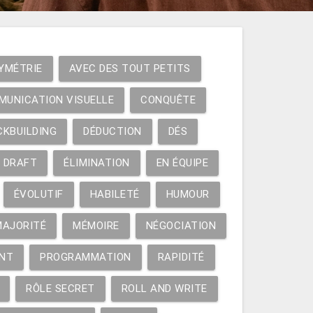
YMÉTRIE
AVEC DES TOUT PETITS
MUNICATION VISUELLE
CONQUÊTE
CKBUILDING
DÉDUCTION
DÉS
DRAFT
ÉLIMINATION
EN ÉQUIPE
ÉVOLUTIF
HABILETÉ
HUMOUR
MAJORITÉ
MÉMOIRE
NÉGOCIATION
NT
PROGRAMMATION
RAPIDITÉ
RÔLE SECRET
ROLL AND WRITE