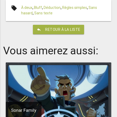
local_offer
À deux
,
Bluff
,
Déduction
,
Règles simples
,
Sans
hasard
,
Sans texte
reply
RETOUR À LA LISTE
Vous aimerez aussi:
Sonar Family