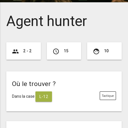
Agent hunter
group
access_time
face
2 - 2
15
10
Où le trouver ?
Dans la case
Tactique
L-12