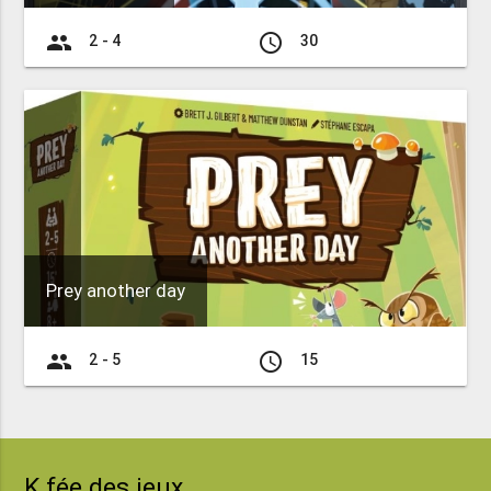
group
access_time
2 - 4
30
Prey another day
group
access_time
2 - 5
15
K fée des jeux