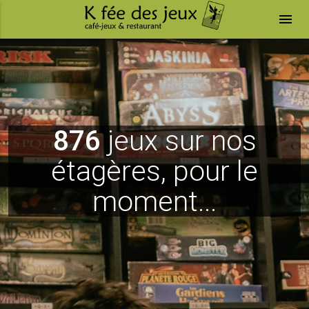
menu
876
jeux sur nos
étagères, pour le
moment...