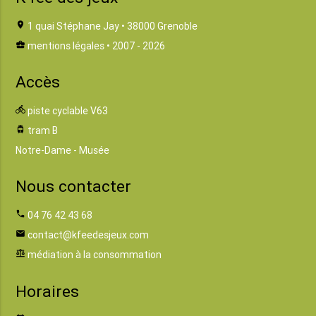
location_on
1 quai Stéphane Jay • 38000 Grenoble
business_center
mentions légales
• 2007 - 2026
Accès
directions_bike
piste cyclable V63
tram
tram B
Notre-Dame - Musée
Nous contacter
phone
04 76 42 43 68
email
contact@kfeedesjeux.com
balance
médiation à la consommation
Horaires