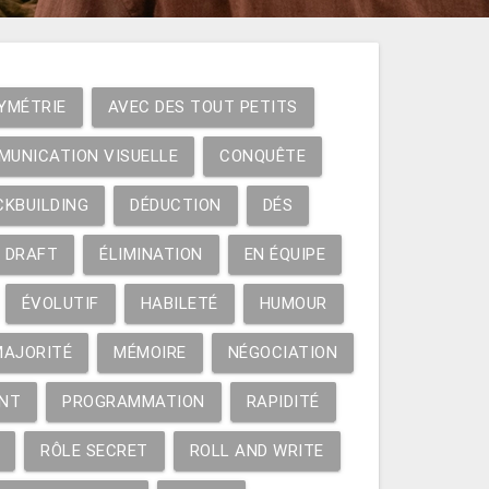
YMÉTRIE
AVEC DES TOUT PETITS
MUNICATION VISUELLE
CONQUÊTE
CKBUILDING
DÉDUCTION
DÉS
DRAFT
ÉLIMINATION
EN ÉQUIPE
ÉVOLUTIF
HABILETÉ
HUMOUR
MAJORITÉ
MÉMOIRE
NÉGOCIATION
NT
PROGRAMMATION
RAPIDITÉ
RÔLE SECRET
ROLL AND WRITE