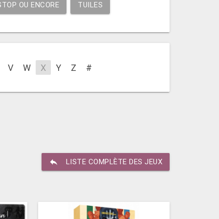
STOP OU ENCORE
TUILES
V
W
X
Y
Z
#
reply
LISTE COMPLÈTE DES JEUX