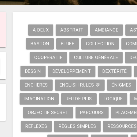
À DEUX
ABSTRAIT
AMBIANCE
AS
BASTON
BLUFF
COLLECTION
COM
COOPÉRATIF
CULTURE GÉNÉRALE
DE
DESSIN
DÉVELOPPEMENT
DEXTÉRITÉ
ENCHÈRES
ENGLISH RULES 💬
ÉNIGMES
IMAGINATION
JEU DE PLIS
LOGIQUE
OBJECTIF SECRET
PARCOURS
PLACEME
REFLEXES
RÈGLES SIMPLES
RESSOURCES