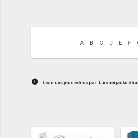
A
B
C
D
E
F
info
Liste des jeux édités par: Lumberjacks Stu