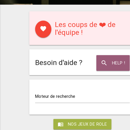
Les coups de ❤️ de
favorite
l'équipe !
Besoin d'aide ?
search
HELP !
Moteur de recherche
menu_book
NOS JEUX DE ROLE