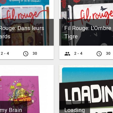
 Rouge: Dans leurs
Fil Rouge: L’Ombre
ards
Tigre
access_time
group
access_time
2 - 4
30
2 - 4
30
my Brain
Loading