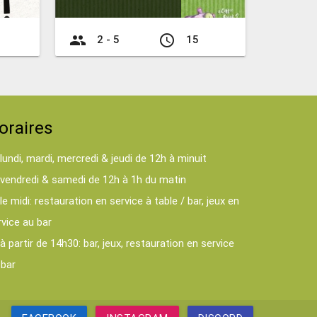
group
access_time
2 - 5
15
oraires
lundi, mardi, mercredi & jeudi de 12h à minuit
vendredi & samedi de 12h à 1h du matin
le midi: restauration en service à table / bar, jeux en
rvice au bar
à partir de 14h30: bar, jeux, restauration en service
 bar