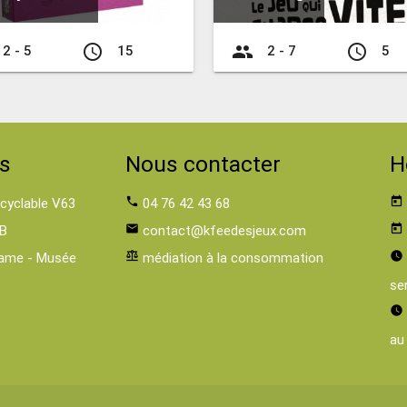
access_time
group
access_time
2 - 5
15
2 - 7
5
s
Nous contacter
H
 cyclable V63
phone
04 76 42 43 68
today
B
email
contact@kfeedesjeux.com
today
ame - Musée
balance
médiation à la consommation
watch_later
se
watch_later
au