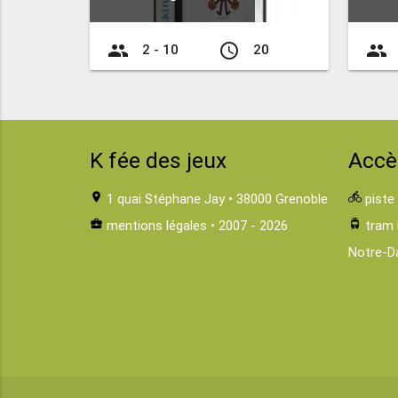
group
access_time
group
2 - 10
20
K fée des jeux
Accè
location_on
1 quai Stéphane Jay • 38000 Grenoble
directions_bike
piste
business_center
mentions légales
• 2007 - 2026
tram
tram 
Notre-D