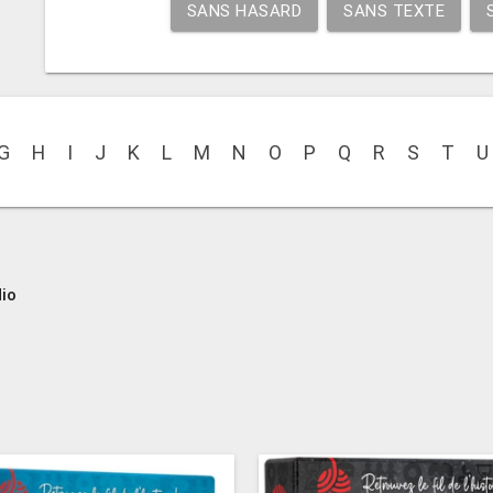
SANS HASARD
SANS TEXTE
G
H
I
J
K
L
M
N
O
P
Q
R
S
T
U
dio