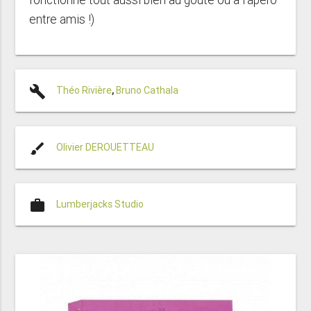
entre amis !)
build
Théo Rivière
,
Bruno Cathala
brush
Olivier DEROUETTEAU
work
Lumberjacks Studio