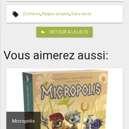
local_offer
Enchères
,
Règles simples
,
Sans texte
reply
RETOUR À LA LISTE
Vous aimerez aussi:
Micropolis