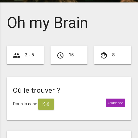
Oh my Brain
group
access_time
face
2 - 5
15
8
Où le trouver ?
Ambiance
Dans la case
K-6