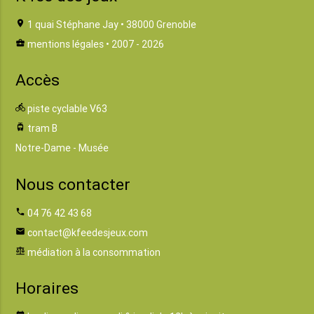
location_on
1 quai Stéphane Jay • 38000 Grenoble
business_center
mentions légales
• 2007 - 2026
Accès
directions_bike
piste cyclable V63
tram
tram B
Notre-Dame - Musée
Nous contacter
phone
04 76 42 43 68
email
contact@kfeedesjeux.com
balance
médiation à la consommation
Horaires