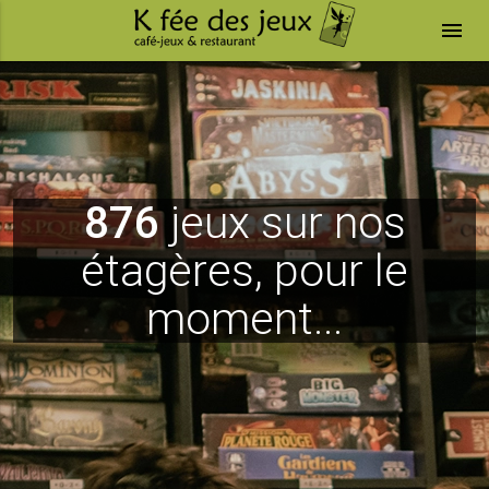
menu
876
jeux sur nos
étagères, pour le
moment...