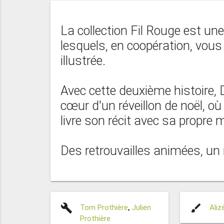
La collection Fil Rouge est u
lesquels, en coopération, vous d
illustrée.
Avec cette deuxième histoire,
cœur d'un réveillon de noël, 
livre son récit avec sa propre 
Des retrouvailles animées, un r
build
brush
Tom Prothière
,
Julien
Aliz
Prothière