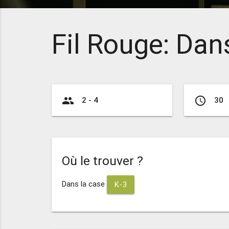
Fil Rouge: Dan
group
access_time
2 - 4
30
Où le trouver ?
Dans la case
K-3