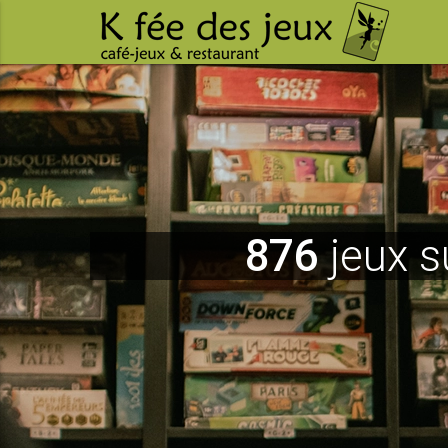
876
jeux s