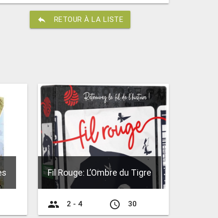
reply
RETOUR À LA LISTE
es
Fil Rouge: L’Ombre du Tigre
group
access_time
2 - 4
30