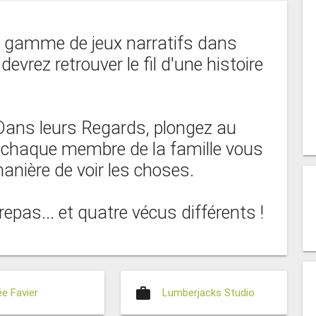
ne gamme de jeux narratifs dans
evrez retrouver le fil d'une histoire
 Dans leurs Regards, plongez au
où chaque membre de la famille vous
manière de voir les choses.
epas... et quatre vécus différents !
work
ée Favier
Lumberjacks Studio