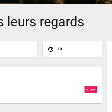
s leurs regards
face
10
À deux