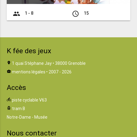
group
access_time
1 - 8
15
K fée des jeux
location_on
1 quai Stéphane Jay • 38000 Grenoble
business_center
mentions légales
• 2007 - 2026
Accès
directions_bike
piste cyclable V63
tram
tram B
Notre-Dame - Musée
Nous contacter