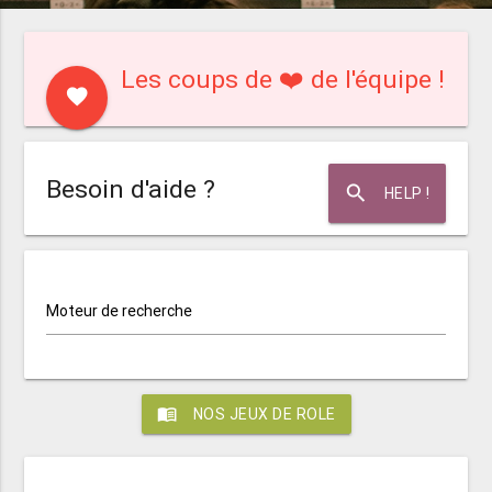
Les coups de ❤️ de l'équipe !
favorite
Besoin d'aide ?
search
HELP !
Moteur de recherche
menu_book
NOS JEUX DE ROLE