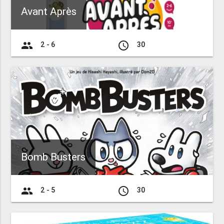
Avant Après
group
access_time
2 - 6
30
Bomb Busters
group
access_time
2 - 5
30