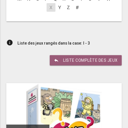
X
Y
Z
#
info
Liste des jeux rangés dans la case: I - 3
reply
LISTE COMPLÈTE DES JEUX