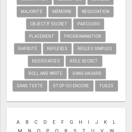
MAJORITÉ
MÉMOIRE
NÉGOCIATION
OBJECTIF SECRET
PARCOURS
PLACEMENT
PROGRAMMATION
RAPIDITÉ
REFLEXES
RÈGLES SIMPLES
RESSOURCES
RÔLE SECRET
ROLL AND WRITE
SANS HASARD
SANS TEXTE
STOP OU ENCORE
TUILES
A
B
C
D
E
F
G
H
I
J
K
L
M
N
O
P
Q
R
S
T
U
V
W