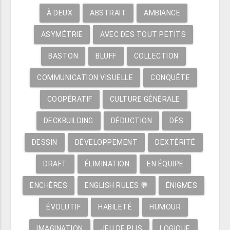
À DEUX
ABSTRAIT
AMBIANCE
ASYMÉTRIE
AVEC DES TOUT PETITS
BASTON
BLUFF
COLLECTION
COMMUNICATION VISUELLE
CONQUÊTE
COOPÉRATIF
CULTURE GÉNÉRALE
DECKBUILDING
DÉDUCTION
DÉS
DESSIN
DÉVELOPPEMENT
DEXTÉRITÉ
DRAFT
ÉLIMINATION
EN ÉQUIPE
ENCHÈRES
ENGLISH RULES 💬
ÉNIGMES
ÉVOLUTIF
HABILETÉ
HUMOUR
IMAGINATION
JEU DE PLIS
LOGIQUE