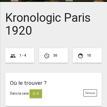
Kronologic Paris
1920
group
access_time
face
1 - 4
30
10
Où le trouver ?
Dans la case
Tactique
D-4