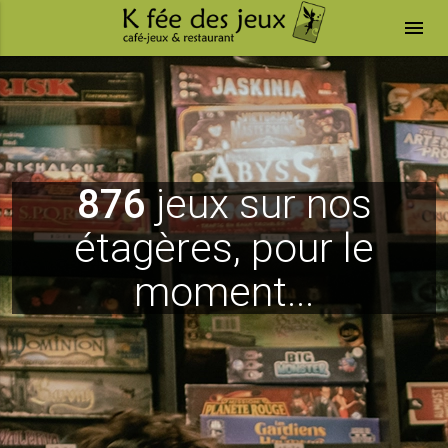
menu
876
jeux sur nos
étagères, pour le
moment...