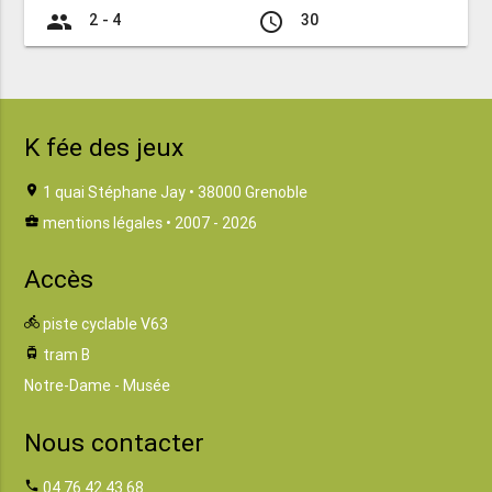
group
access_time
2 - 4
30
K fée des jeux
location_on
1 quai Stéphane Jay • 38000 Grenoble
business_center
mentions légales
• 2007 - 2026
Accès
directions_bike
piste cyclable V63
tram
tram B
Notre-Dame - Musée
Nous contacter
phone
04 76 42 43 68