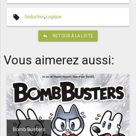
local_offer
Déduction
,
Logique
reply
RETOUR À LA LISTE
Vous aimerez aussi:
Bomb Busters