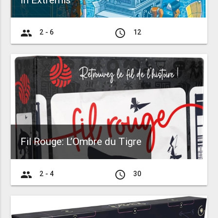
In Extremis
group
access_time
2 - 6
12
Fil Rouge: L’Ombre du Tigre
group
access_time
2 - 4
30