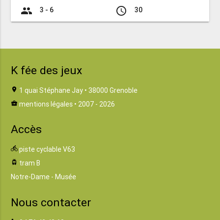
group
access_time
3 - 6
30
K fée des jeux
location_on
1 quai Stéphane Jay • 38000 Grenoble
business_center
mentions légales
• 2007 - 2026
Accès
directions_bike
piste cyclable V63
tram
tram B
Notre-Dame - Musée
Nous contacter