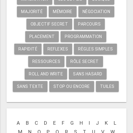
MAJORITÉ
MÉMOIRE
NÉGOCIATION
OBJECTIF SECRET
PARCOURS
PLACEMENT
PROGRAMMATION
RAPIDITÉ
REFLEXES
RÈGLES SIMPLES
RESSOURCES
RÔLE SECRET
ROLL AND WRITE
SANS HASARD
SANS TEXTE
STOP OU ENCORE
TUILES
A
B
C
D
E
F
G
H
I
J
K
L
M
N
O
P
Q
R
S
T
U
V
W