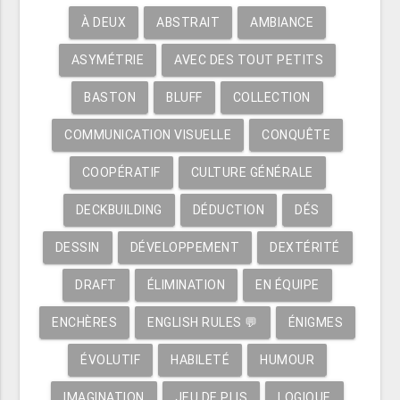
À DEUX
ABSTRAIT
AMBIANCE
ASYMÉTRIE
AVEC DES TOUT PETITS
BASTON
BLUFF
COLLECTION
COMMUNICATION VISUELLE
CONQUÊTE
COOPÉRATIF
CULTURE GÉNÉRALE
DECKBUILDING
DÉDUCTION
DÉS
DESSIN
DÉVELOPPEMENT
DEXTÉRITÉ
DRAFT
ÉLIMINATION
EN ÉQUIPE
ENCHÈRES
ENGLISH RULES 💬
ÉNIGMES
ÉVOLUTIF
HABILETÉ
HUMOUR
IMAGINATION
JEU DE PLIS
LOGIQUE