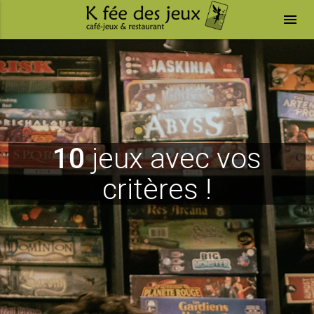
menu
10
jeux avec vos
critères !