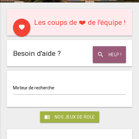
Les coups de ❤️ de l'équipe !
favorite
Besoin d'aide ?
search
HELP !
Moteur de recherche
menu_book
NOS JEUX DE ROLE