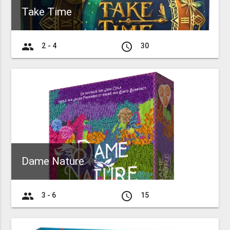
Take Time
group
access_time
2 - 4
30
Dame Nature
group
access_time
3 - 6
15