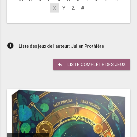
X
Y
Z
#
info
Liste des jeux de l'auteur: Julien Prothière
reply
LISTE COMPLÈTE DES JEUX