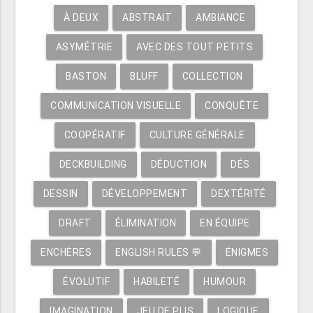
À DEUX
ABSTRAIT
AMBIANCE
ASYMÉTRIE
AVEC DES TOUT PETITS
BASTON
BLUFF
COLLECTION
COMMUNICATION VISUELLE
CONQUÊTE
COOPÉRATIF
CULTURE GÉNÉRALE
DECKBUILDING
DÉDUCTION
DÉS
DESSIN
DÉVELOPPEMENT
DEXTÉRITÉ
DRAFT
ÉLIMINATION
EN ÉQUIPE
ENCHÈRES
ENGLISH RULES 💬
ÉNIGMES
ÉVOLUTIF
HABILETÉ
HUMOUR
IMAGINATION
JEU DE PLIS
LOGIQUE