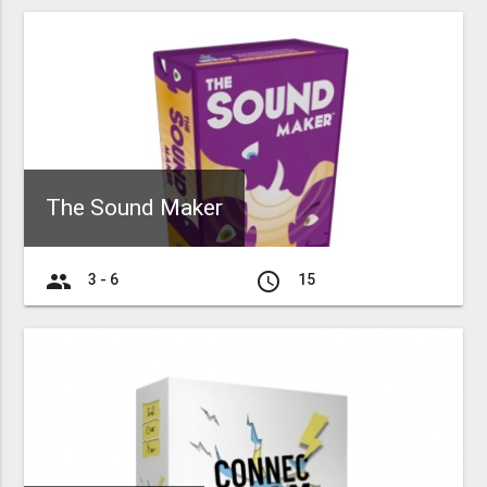
The Sound Maker
group
access_time
3 - 6
15