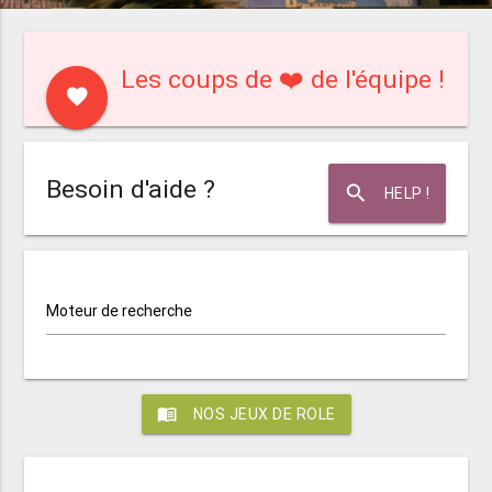
Les coups de ❤️ de l'équipe !
favorite
Besoin d'aide ?
search
HELP !
Moteur de recherche
menu_book
NOS JEUX DE ROLE