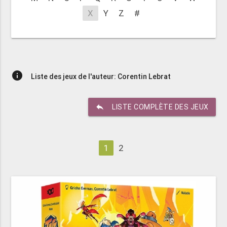
X
Y
Z
#
info
Liste des jeux de l'auteur: Corentin Lebrat
reply
LISTE COMPLÈTE DES JEUX
1
2