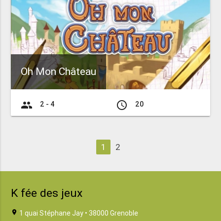
Oh Mon Château
group
access_time
2 - 4
20
1
2
K fée des jeux
location_on
1 quai Stéphane Jay • 38000 Grenoble