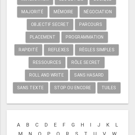
MAJORITÉ
MÉMOIRE
NÉGOCIATION
OBJECTIF SECRET
PARCOURS
PLACEMENT
PROGRAMMATION
RAPIDITÉ
REFLEXES
RÈGLES SIMPLES
RESSOURCES
RÔLE SECRET
ROLL AND WRITE
SANS HASARD
SANS TEXTE
STOP OU ENCORE
TUILES
A
B
C
D
E
F
G
H
I
J
K
L
M
N
O
P
Q
R
S
T
U
V
W