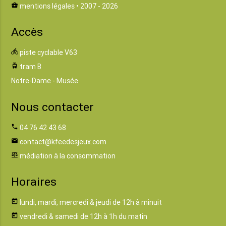
business_center
mentions légales
• 2007 - 2026
Accès
directions_bike
piste cyclable V63
tram
tram B
Notre-Dame - Musée
Nous contacter
phone
04 76 42 43 68
email
contact@kfeedesjeux.com
balance
médiation à la consommation
Horaires
today
lundi, mardi, mercredi & jeudi de 12h à minuit
today
vendredi & samedi de 12h à 1h du matin