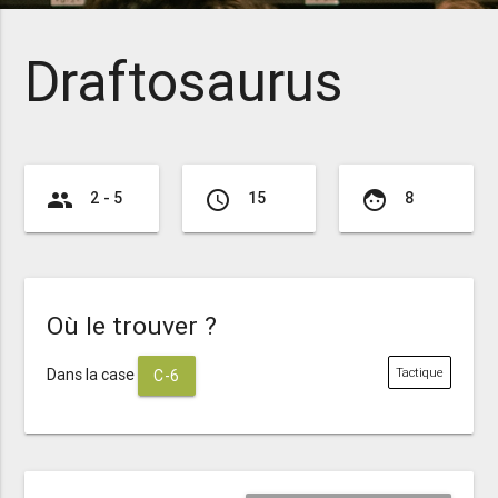
Draftosaurus
group
access_time
face
2 - 5
15
8
Où le trouver ?
Dans la case
Tactique
C-6