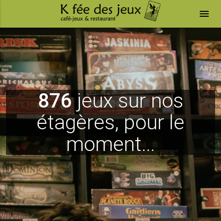
menu
876
jeux sur nos
étagères, pour le
moment...