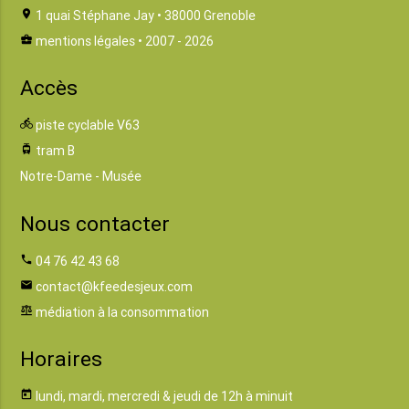
location_on
1 quai Stéphane Jay • 38000 Grenoble
business_center
mentions légales
• 2007 - 2026
Accès
directions_bike
piste cyclable V63
tram
tram B
Notre-Dame - Musée
Nous contacter
phone
04 76 42 43 68
email
contact@kfeedesjeux.com
balance
médiation à la consommation
Horaires
today
lundi, mardi, mercredi & jeudi de 12h à minuit