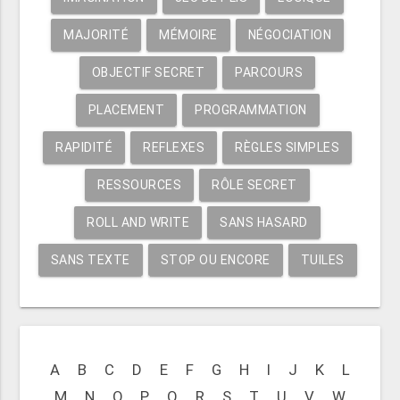
MAJORITÉ
MÉMOIRE
NÉGOCIATION
OBJECTIF SECRET
PARCOURS
PLACEMENT
PROGRAMMATION
RAPIDITÉ
REFLEXES
RÈGLES SIMPLES
RESSOURCES
RÔLE SECRET
ROLL AND WRITE
SANS HASARD
SANS TEXTE
STOP OU ENCORE
TUILES
A
B
C
D
E
F
G
H
I
J
K
L
M
N
O
P
Q
R
S
T
U
V
W