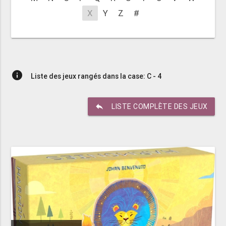
X
Y
Z
#
info
Liste des jeux rangés dans la case: C - 4
reply
LISTE COMPLÈTE DES JEUX