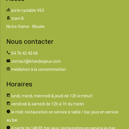
directions_bike
piste cyclable V63
tram
tram B
Notre-Dame - Musée
Nous contacter
phone
04 76 42 43 68
email
contact@kfeedesjeux.com
balance
médiation à la consommation
Horaires
today
lundi, mardi, mercredi & jeudi de 12h à minuit
today
vendredi & samedi de 12h à 1h du matin
watch_later
le midi: restauration en service à table / bar, jeux en service
au bar
watch_later
à partir de 14h30: bar, jeux, restauration en service au bar