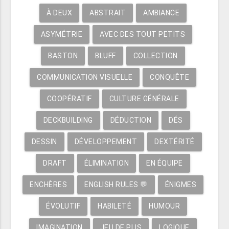
À DEUX
ABSTRAIT
AMBIANCE
ASYMÉTRIE
AVEC DES TOUT PETITS
BASTON
BLUFF
COLLECTION
COMMUNICATION VISUELLE
CONQUÊTE
COOPÉRATIF
CULTURE GÉNÉRALE
DECKBUILDING
DÉDUCTION
DÉS
DESSIN
DÉVELOPPEMENT
DEXTÉRITÉ
DRAFT
ÉLIMINATION
EN ÉQUIPE
ENCHÈRES
ENGLISH RULES 💬
ÉNIGMES
ÉVOLUTIF
HABILETÉ
HUMOUR
IMAGINATION
JEU DE PLIS
LOGIQUE