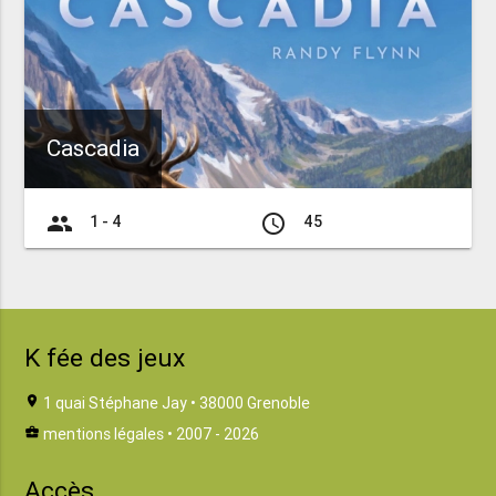
Cascadia
group
access_time
1 - 4
45
K fée des jeux
location_on
1 quai Stéphane Jay • 38000 Grenoble
business_center
mentions légales
• 2007 - 2026
Accès