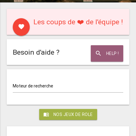
Les coups de ❤️ de l'équipe !
favorite
Besoin d'aide ?
search
HELP !
Moteur de recherche
menu_book
NOS JEUX DE ROLE