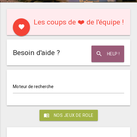
Les coups de ❤️ de l'équipe !
favorite
Besoin d'aide ?
search
HELP !
Moteur de recherche
menu_book
NOS JEUX DE ROLE