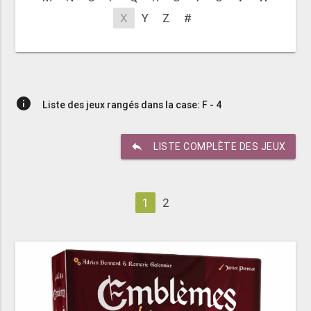
X
Y
Z
#
info
Liste des jeux rangés dans la case: F - 4
reply
LISTE COMPLÈTE DES JEUX
1
2