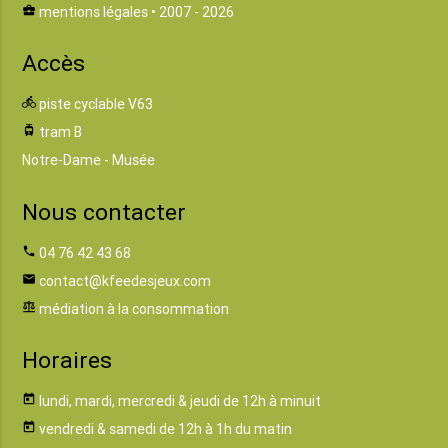
business_center
mentions légales
• 2007 - 2026
Accès
directions_bike
piste cyclable V63
tram
tram B
Notre-Dame - Musée
Nous contacter
phone
04 76 42 43 68
email
contact@kfeedesjeux.com
balance
médiation à la consommation
Horaires
today
lundi, mardi, mercredi & jeudi de 12h à minuit
today
vendredi & samedi de 12h à 1h du matin