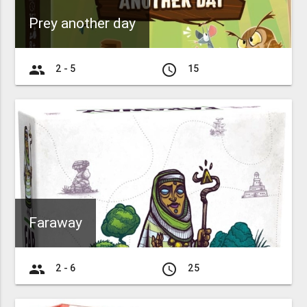
Prey another day
group
access_time
2 - 5
15
Faraway
group
access_time
2 - 6
25