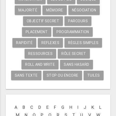
MAJORITÉ
MÉMOIRE
NÉGOCIATION
OBJECTIF SECRET
PARCOURS
PLACEMENT
PROGRAMMATION
RAPIDITÉ
REFLEXES
RÈGLES SIMPLES
RESSOURCES
RÔLE SECRET
ROLL AND WRITE
SANS HASARD
SANS TEXTE
STOP OU ENCORE
TUILES
A
B
C
D
E
F
G
H
I
J
K
L
M
N
O
P
Q
R
S
T
U
V
W