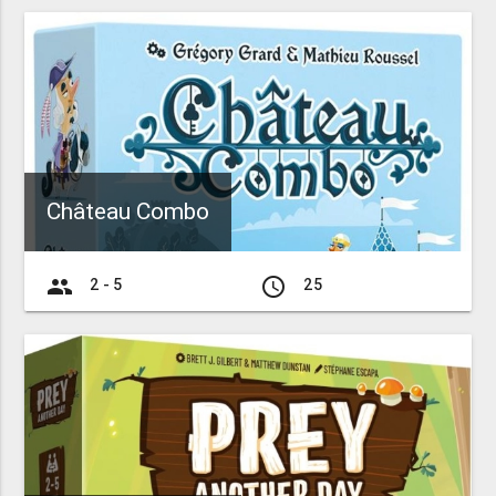
Château Combo
group
access_time
2 - 5
25