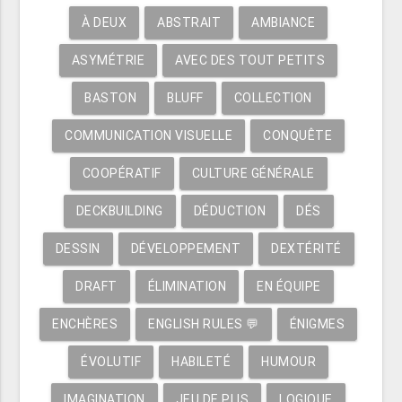
À DEUX
ABSTRAIT
AMBIANCE
ASYMÉTRIE
AVEC DES TOUT PETITS
BASTON
BLUFF
COLLECTION
COMMUNICATION VISUELLE
CONQUÊTE
COOPÉRATIF
CULTURE GÉNÉRALE
DECKBUILDING
DÉDUCTION
DÉS
DESSIN
DÉVELOPPEMENT
DEXTÉRITÉ
DRAFT
ÉLIMINATION
EN ÉQUIPE
ENCHÈRES
ENGLISH RULES 💬
ÉNIGMES
ÉVOLUTIF
HABILETÉ
HUMOUR
IMAGINATION
JEU DE PLIS
LOGIQUE