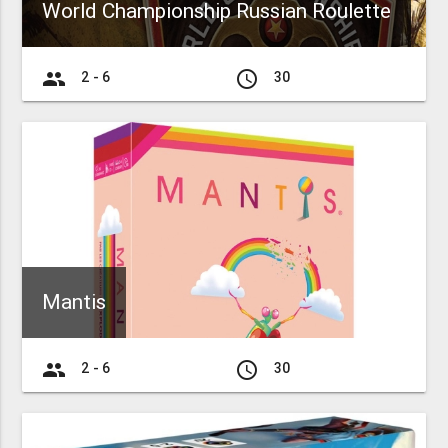
World Championship Russian Roulette
group
access_time
2 - 6
30
Mantis
group
access_time
2 - 6
30