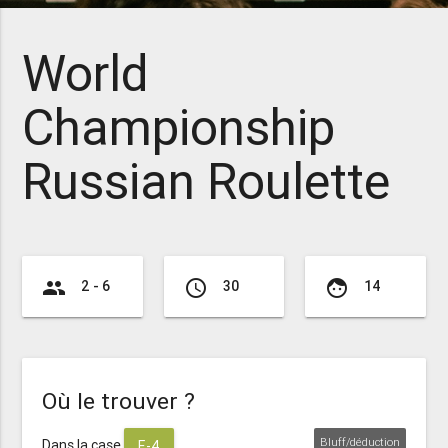
World
Championship
Russian Roulette
group
access_time
face
2 - 6
30
14
Où le trouver ?
Bluff/déduction
Dans la case
F-4