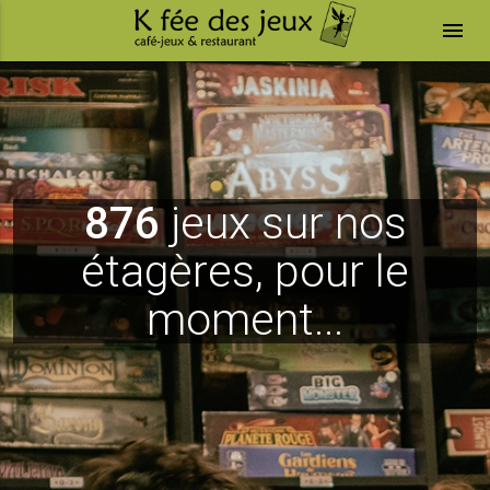
menu
876
jeux sur nos
étagères, pour le
moment...