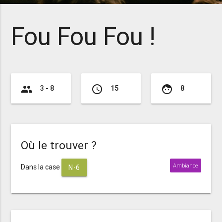
Fou Fou Fou !
group
access_time
face
3 - 8
15
8
Où le trouver ?
Ambiance
Dans la case
N-6