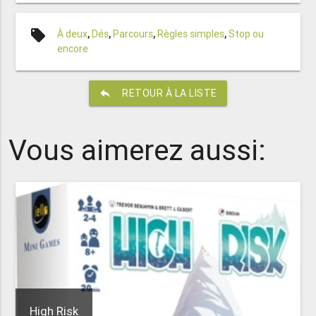
local_offer
À deux
,
Dés
,
Parcours
,
Règles simples
,
Stop ou
encore
reply
RETOUR À LA LISTE
Vous aimerez aussi:
High Risk