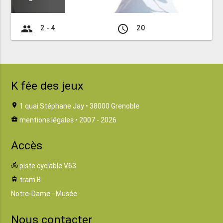
group
access_time
2 - 4
20
K fée des jeux
location_on
1 quai Stéphane Jay • 38000 Grenoble
business_center
mentions légales
• 2007 - 2026
Accès
directions_bike
piste cyclable V63
tram
tram B
Notre-Dame - Musée
Nous contacter