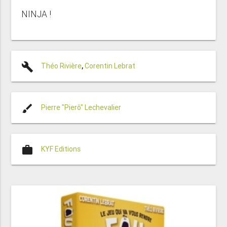
NINJA !
build
Théo Rivière
,
Corentin Lebrat
brush
Pierre "Pierô" Lechevalier
work
KYF Editions