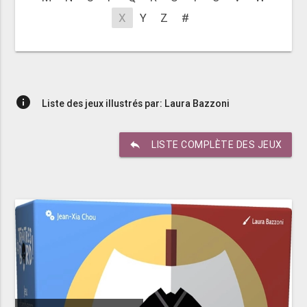
X
Y
Z
#
info
Liste des jeux illustrés par: Laura Bazzoni
reply
LISTE COMPLÈTE DES JEUX