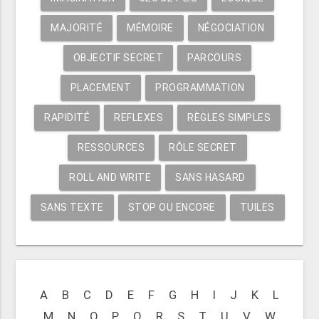
MAJORITÉ
MÉMOIRE
NÉGOCIATION
OBJECTIF SECRET
PARCOURS
PLACEMENT
PROGRAMMATION
RAPIDITÉ
REFLEXES
RÈGLES SIMPLES
RESSOURCES
RÔLE SECRET
ROLL AND WRITE
SANS HASARD
SANS TEXTE
STOP OU ENCORE
TUILES
A
B
C
D
E
F
G
H
I
J
K
L
M
N
O
P
Q
R
S
T
U
V
W