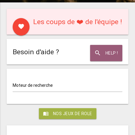
Les coups de ❤️ de l'équipe !
favorite
Besoin d'aide ?
search
HELP !
Moteur de recherche
menu_book
NOS JEUX DE ROLE