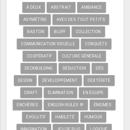
À DEUX
ABSTRAIT
AMBIANCE
ASYMÉTRIE
AVEC DES TOUT PETITS
BASTON
BLUFF
COLLECTION
COMMUNICATION VISUELLE
CONQUÊTE
COOPÉRATIF
CULTURE GÉNÉRALE
DECKBUILDING
DÉDUCTION
DÉS
DESSIN
DÉVELOPPEMENT
DEXTÉRITÉ
DRAFT
ÉLIMINATION
EN ÉQUIPE
ENCHÈRES
ENGLISH RULES 💬
ÉNIGMES
ÉVOLUTIF
HABILETÉ
HUMOUR
IMAGINATION
JEU DE PLIS
LOGIQUE