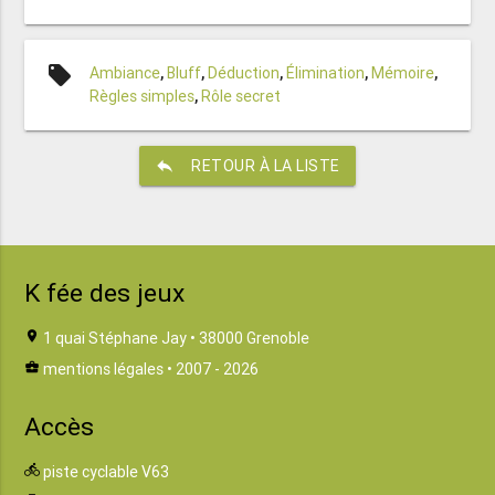
local_offer
Ambiance
,
Bluff
,
Déduction
,
Élimination
,
Mémoire
,
Règles simples
,
Rôle secret
reply
RETOUR À LA LISTE
K fée des jeux
location_on
1 quai Stéphane Jay • 38000 Grenoble
business_center
mentions légales
• 2007 - 2026
Accès
directions_bike
piste cyclable V63