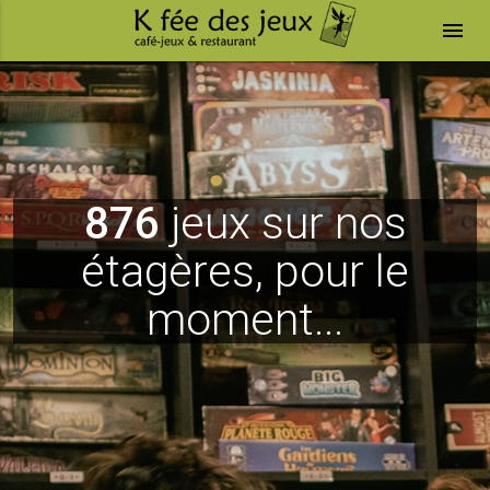
menu
876
jeux sur nos
étagères, pour le
moment...