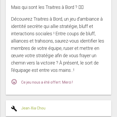
Mais qui sont les Traitres à Bord ? 🏴‍☠️
Découvrez Traitres à Bord, un jeu d'ambiance à
identité secrète qui allie stratégie, bluff et
interactions sociales ! Entre coups de bluff,
alliances et trahisons, saurez-vous identifier les
membres de votre équipe, ruser et mettre en
œuvre votre stratégie afin de vous frayer un
chemin vers la victoire ? À présent, le sort de
l'équipage est entre vos mains...!
mood
Ce jeu nous a été offert. Merci !
build
Jean-Xia Chou