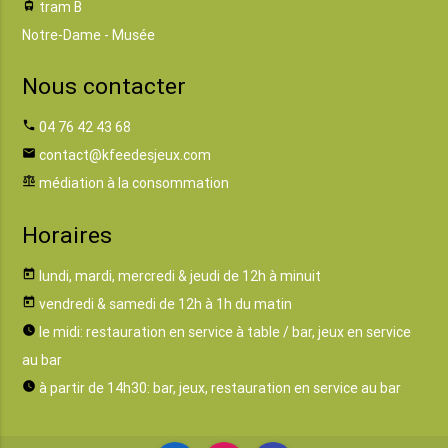
tram
tram B
Notre-Dame - Musée
Nous contacter
phone
04 76 42 43 68
email
contact@kfeedesjeux.com
balance
médiation à la consommation
Horaires
today
lundi, mardi, mercredi & jeudi de 12h à minuit
today
vendredi & samedi de 12h à 1h du matin
watch_later
le midi: restauration en service à table / bar, jeux en service
au bar
watch_later
à partir de 14h30: bar, jeux, restauration en service au bar