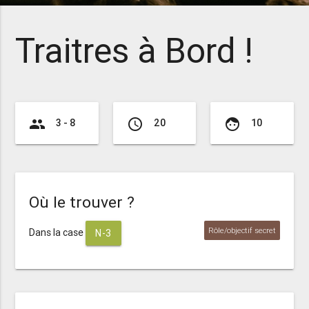
Traitres à Bord !
group
access_time
face
3 - 8
20
10
Où le trouver ?
Rôle/objectif secret
Dans la case
N-3