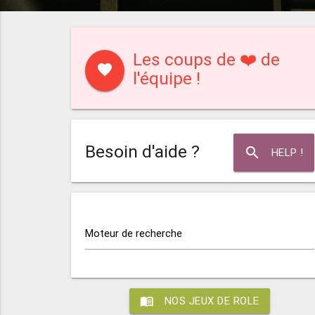
Les coups de ❤️ de
favorite
l'équipe !
Besoin d'aide ?
search
HELP !
Moteur de recherche
menu_book
NOS JEUX DE ROLE