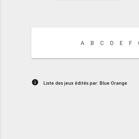
A
B
C
D
E
F
info
Liste des jeux édités par: Blue Orange