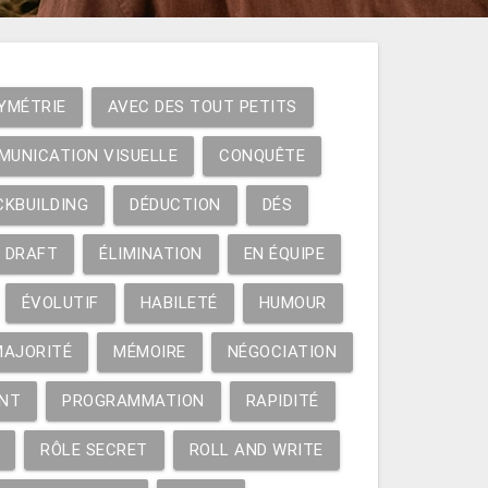
YMÉTRIE
AVEC DES TOUT PETITS
MUNICATION VISUELLE
CONQUÊTE
CKBUILDING
DÉDUCTION
DÉS
DRAFT
ÉLIMINATION
EN ÉQUIPE
ÉVOLUTIF
HABILETÉ
HUMOUR
MAJORITÉ
MÉMOIRE
NÉGOCIATION
NT
PROGRAMMATION
RAPIDITÉ
RÔLE SECRET
ROLL AND WRITE