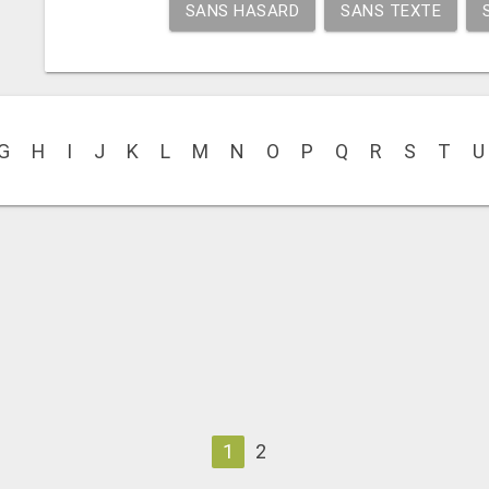
SANS HASARD
SANS TEXTE
G
H
I
J
K
L
M
N
O
P
Q
R
S
T
U
1
2