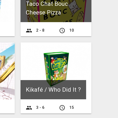
Taco Chat Bouc
Cheese Pizza
group
access_time
2 - 8
10
Kikafé / Who Did It ?
group
access_time
3 - 6
15