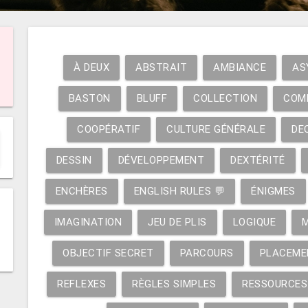
À DEUX
ABSTRAIT
AMBIANCE
AS
BASTON
BLUFF
COLLECTION
COM
COOPÉRATIF
CULTURE GÉNÉRALE
DE
DESSIN
DÉVELOPPEMENT
DEXTÉRITÉ
ENCHÈRES
ENGLISH RULES 💬
ÉNIGMES
IMAGINATION
JEU DE PLIS
LOGIQUE
OBJECTIF SECRET
PARCOURS
PLACEME
REFLEXES
RÈGLES SIMPLES
RESSOURCES