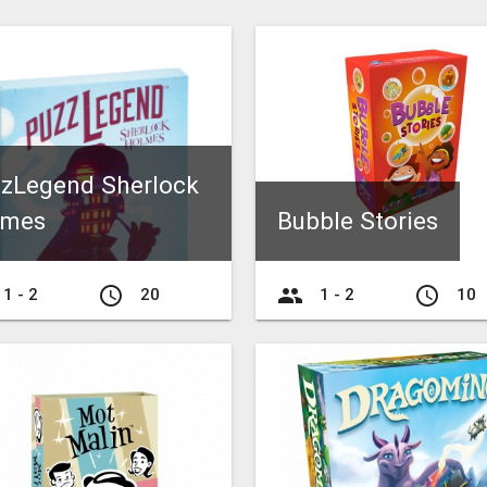
zLegend Sherlock
lmes
Bubble Stories
access_time
group
access_time
1 - 2
20
1 - 2
10