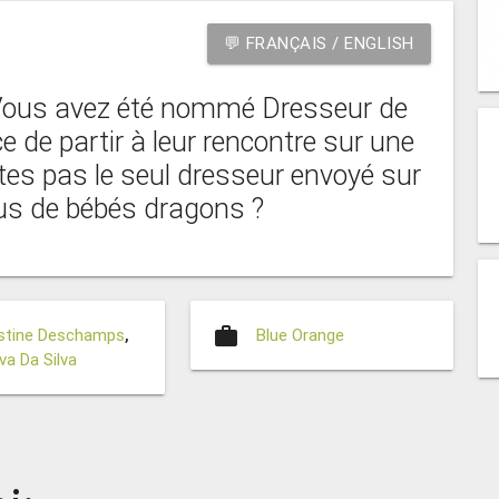
💬 FRANÇAIS / ENGLISH
 Vous avez été nommé Dresseur de
 de partir à leur rencontre sur une
tes pas le seul dresseur envoyé sur
plus de bébés dragons ?
work
istine Deschamps
,
Blue Orange
a Da Silva