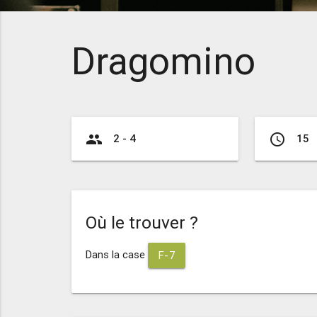
Dragomino
group
access_time
2 - 4
15
Où le trouver ?
Dans la case
F-7