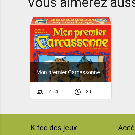
Vous aimerez auss
Mon premier Carcassonne
group
access_time
2 - 4
20
K fée des jeux
Accè