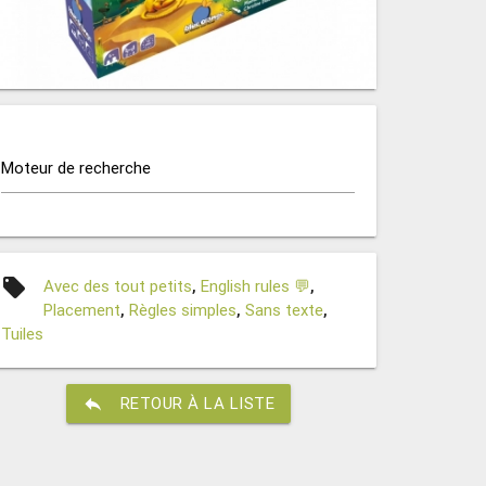
Moteur de recherche
local_offer
Avec des tout petits
,
English rules 💬
,
Placement
,
Règles simples
,
Sans texte
,
Tuiles
reply
RETOUR À LA LISTE