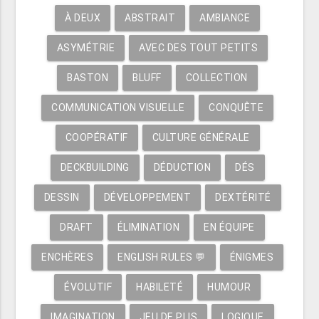
À DEUX
ABSTRAIT
AMBIANCE
ASYMÉTRIE
AVEC DES TOUT PETITS
BASTON
BLUFF
COLLECTION
COMMUNICATION VISUELLE
CONQUÊTE
COOPÉRATIF
CULTURE GÉNÉRALE
DECKBUILDING
DÉDUCTION
DÉS
DESSIN
DÉVELOPPEMENT
DEXTÉRITÉ
DRAFT
ÉLIMINATION
EN ÉQUIPE
ENCHÈRES
ENGLISH RULES 💬
ÉNIGMES
ÉVOLUTIF
HABILETÉ
HUMOUR
IMAGINATION
JEU DE PLIS
LOGIQUE