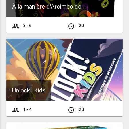
À la manière d'Arcimboldo
group
access_time
3 - 6
20
Unlock!: Kids
group
access_time
1 - 4
20