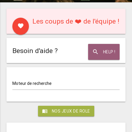
Les coups de ❤️ de l'équipe !
favorite
Besoin d'aide ?
search
HELP !
Moteur de recherche
menu_book
NOS JEUX DE ROLE