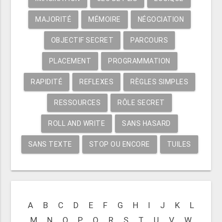
MAJORITÉ
MÉMOIRE
NÉGOCIATION
OBJECTIF SECRET
PARCOURS
PLACEMENT
PROGRAMMATION
RAPIDITÉ
REFLEXES
RÈGLES SIMPLES
RESSOURCES
RÔLE SECRET
ROLL AND WRITE
SANS HASARD
SANS TEXTE
STOP OU ENCORE
TUILES
A
B
C
D
E
F
G
H
I
J
K
L
M
N
O
P
Q
R
S
T
U
V
W