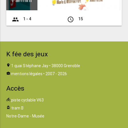
Farmini
group
access_time
1 - 4
15
K fée des jeux
location_on
1 quai Stéphane Jay • 38000 Grenoble
business_center
mentions légales
• 2007 - 2026
Accès
directions_bike
piste cyclable V63
tram
tram B
Notre-Dame - Musée