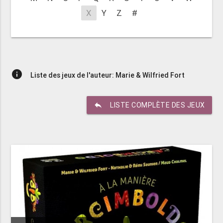
X
Y
Z
#
info
Liste des jeux de l'auteur: Marie & Wilfried Fort
reply
LISTE COMPLÈTE DES JEUX