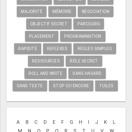
MAJORITÉ
MÉMOIRE
NÉGOCIATION
OBJECTIF SECRET
PARCOURS
PLACEMENT
PROGRAMMATION
RAPIDITÉ
REFLEXES
RÈGLES SIMPLES
RESSOURCES
RÔLE SECRET
ROLL AND WRITE
SANS HASARD
SANS TEXTE
STOP OU ENCORE
TUILES
A
B
C
D
E
F
G
H
I
J
K
L
M
N
O
P
Q
R
S
T
U
V
W