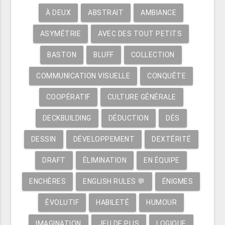
À DEUX
ABSTRAIT
AMBIANCE
ASYMÉTRIE
AVEC DES TOUT PETITS
BASTON
BLUFF
COLLECTION
COMMUNICATION VISUELLE
CONQUÊTE
COOPÉRATIF
CULTURE GÉNÉRALE
DECKBUILDING
DÉDUCTION
DÉS
DESSIN
DÉVELOPPEMENT
DEXTÉRITÉ
DRAFT
ÉLIMINATION
EN ÉQUIPE
ENCHÈRES
ENGLISH RULES 💬
ÉNIGMES
ÉVOLUTIF
HABILETÉ
HUMOUR
IMAGINATION
JEU DE PLIS
LOGIQUE