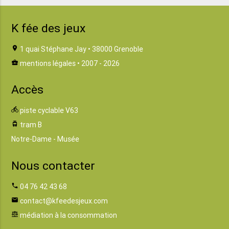
K fée des jeux
location_on
1 quai Stéphane Jay • 38000 Grenoble
business_center
mentions légales
• 2007 - 2026
Accès
directions_bike
piste cyclable V63
tram
tram B
Notre-Dame - Musée
Nous contacter
phone
04 76 42 43 68
email
contact@kfeedesjeux.com
balance
médiation à la consommation