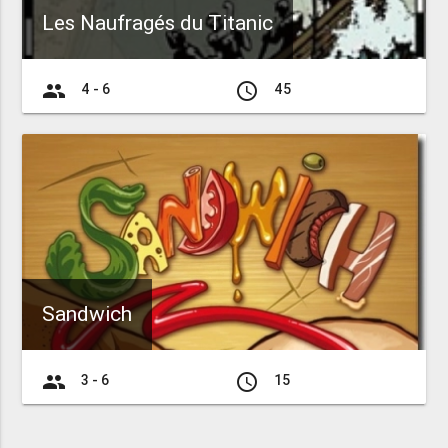
Les Naufragés du Titanic
group
access_time
4 - 6
45
Sandwich
group
access_time
3 - 6
15