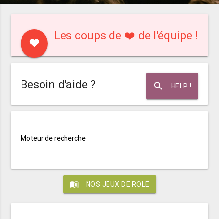
Les coups de ❤️ de l'équipe !
favorite
Besoin d'aide ?
search
HELP !
Moteur de recherche
menu_book
NOS JEUX DE ROLE