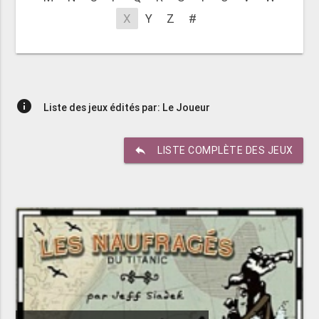
X
Y
Z
#
info
Liste des jeux édités par: Le Joueur
reply
LISTE COMPLÈTE DES JEUX