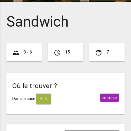
Sandwich
group
access_time
face
3 - 6
15
7
Où le trouver ?
Ambiance
Dans la case
K-5