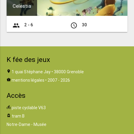
Celestia
group
access_time
2 - 6
30
K fée des jeux
location_on
1 quai Stéphane Jay • 38000 Grenoble
business_center
mentions légales
• 2007 - 2026
Accès
directions_bike
piste cyclable V63
tram
tram B
Notre-Dame - Musée