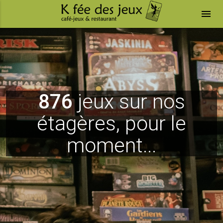
menu
876
jeux sur nos
étagères, pour le
moment...