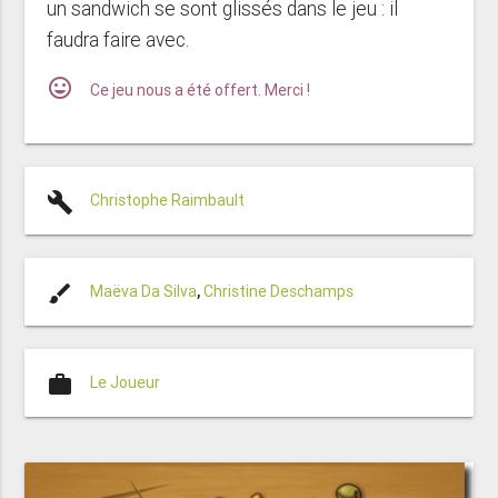
un sandwich se sont glissés dans le jeu : il
faudra faire avec.
mood
Ce jeu nous a été offert. Merci !
build
Christophe Raimbault
brush
Maëva Da Silva
,
Christine Deschamps
work
Le Joueur