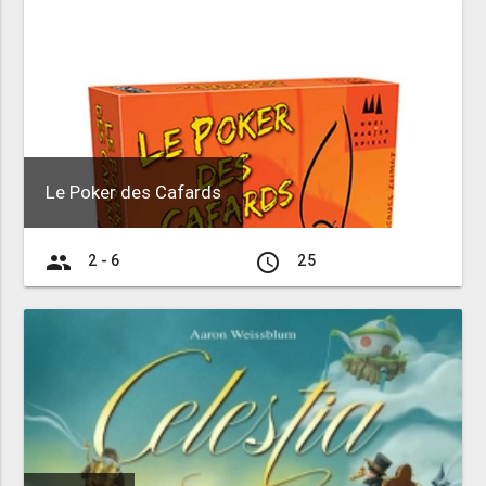
Le Poker des Cafards
group
access_time
2 - 6
25