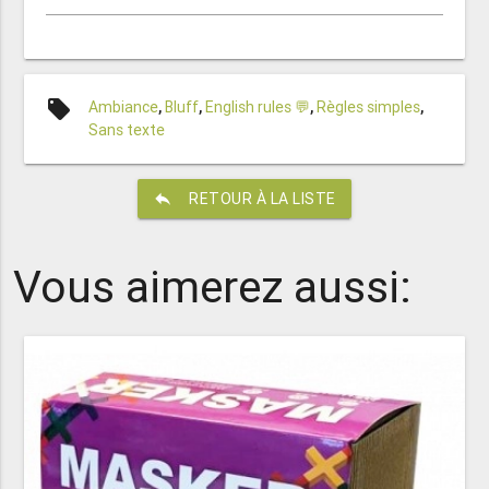
local_offer
Ambiance
,
Bluff
,
English rules 💬
,
Règles simples
,
Sans texte
reply
RETOUR À LA LISTE
Vous aimerez aussi: