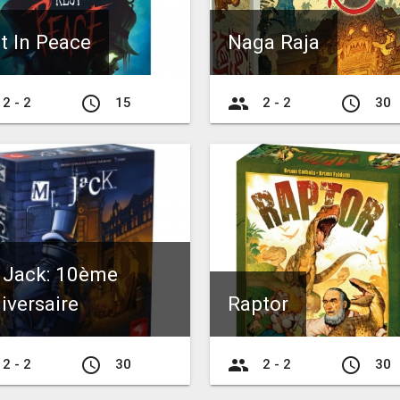
t In Peace
Naga Raja
access_time
group
access_time
2 - 2
15
2 - 2
30
 Jack: 10ème
iversaire
Raptor
access_time
group
access_time
2 - 2
30
2 - 2
30