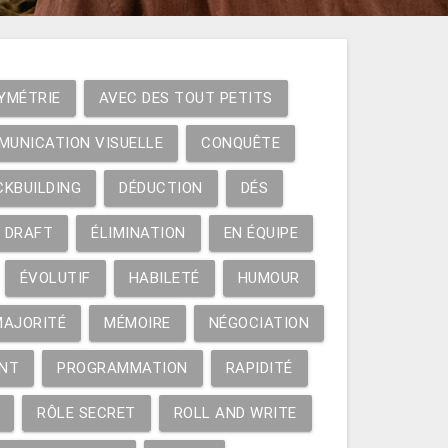
YMÉTRIE
AVEC DES TOUT PETITS
MUNICATION VISUELLE
CONQUÊTE
CKBUILDING
DÉDUCTION
DÉS
DRAFT
ÉLIMINATION
EN ÉQUIPE
ÉVOLUTIF
HABILETÉ
HUMOUR
MAJORITÉ
MÉMOIRE
NÉGOCIATION
NT
PROGRAMMATION
RAPIDITÉ
RÔLE SECRET
ROLL AND WRITE