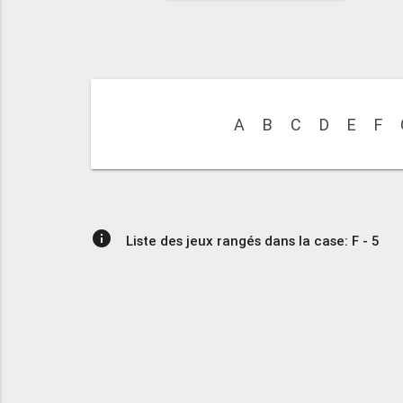
A
B
C
D
E
F
info
Liste des jeux rangés dans la case: F - 5