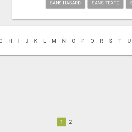
SANS HASARD
SANS TEXTE
G
H
I
J
K
L
M
N
O
P
Q
R
S
T
U
1
2