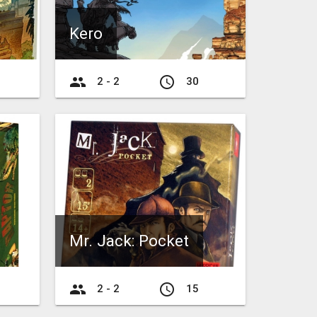
Kero
group
access_time
2 - 2
30
Mr. Jack: Pocket
group
access_time
2 - 2
15