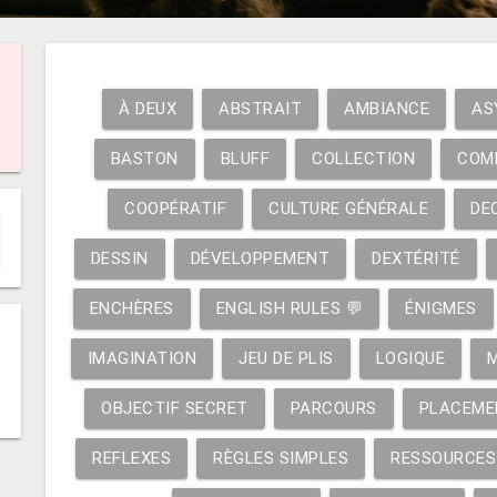
À DEUX
ABSTRAIT
AMBIANCE
AS
BASTON
BLUFF
COLLECTION
COM
COOPÉRATIF
CULTURE GÉNÉRALE
DE
DESSIN
DÉVELOPPEMENT
DEXTÉRITÉ
ENCHÈRES
ENGLISH RULES 💬
ÉNIGMES
IMAGINATION
JEU DE PLIS
LOGIQUE
OBJECTIF SECRET
PARCOURS
PLACEME
REFLEXES
RÈGLES SIMPLES
RESSOURCES