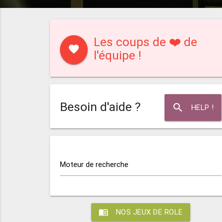
Les coups de ❤️ de
favorite
l'équipe !
Besoin d'aide ?
search
HELP !
Moteur de recherche
menu_book
NOS JEUX DE ROLE