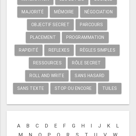
MAJORITÉ
MÉMOIRE
NÉGOCIATION
OBJECTIF SECRET
PARCOURS
PLACEMENT
PROGRAMMATION
RAPIDITÉ
REFLEXES
RÈGLES SIMPLES
RESSOURCES
RÔLE SECRET
ROLL AND WRITE
SANS HASARD
SANS TEXTE
STOP OU ENCORE
TUILES
A
B
C
D
E
F
G
H
I
J
K
L
M
N
O
P
Q
R
S
T
U
V
W