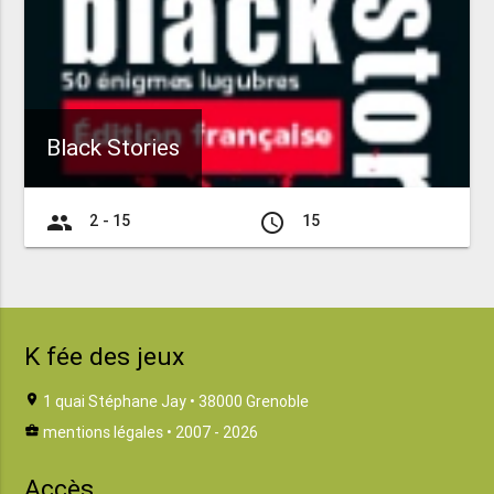
Black Stories
group
access_time
2 - 15
15
K fée des jeux
location_on
1 quai Stéphane Jay • 38000 Grenoble
business_center
mentions légales
• 2007 - 2026
Accès