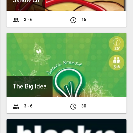
Sandwich
group
access_time
3 - 6
15
The Big Idea
group
access_time
3 - 6
30