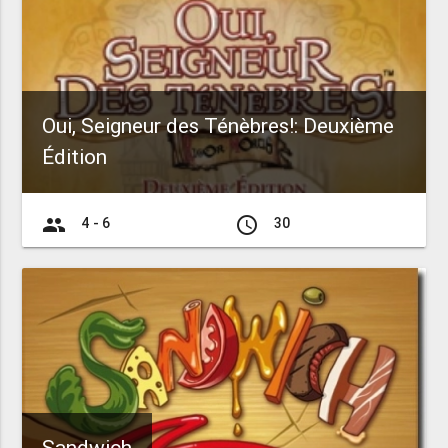
Oui, Seigneur des Ténèbres!: Deuxième
Édition
group
access_time
4 - 6
30