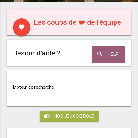
Les coups de ❤️ de l'équipe !
favorite
Besoin d'aide ?
search
HELP !
Moteur de recherche
menu_book
NOS JEUX DE ROLE