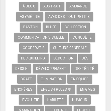
À DEUX
ABSTRAIT
AMBIANCE
ASYMÉTRIE
AVEC DES TOUT PETITS
BASTON
BLUFF
COLLECTION
COMMUNICATION VISUELLE
CONQUÊTE
COOPÉRATIF
CULTURE GÉNÉRALE
DECKBUILDING
DÉDUCTION
DÉS
DESSIN
DÉVELOPPEMENT
DEXTÉRITÉ
DRAFT
ÉLIMINATION
EN ÉQUIPE
ENCHÈRES
ENGLISH RULES 💬
ÉNIGMES
ÉVOLUTIF
HABILETÉ
HUMOUR
IMAGINATION
JEU DE PLIS
LOGIQUE