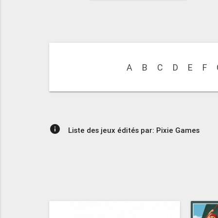
A
B
C
D
E
F
info
Liste des jeux édités par: Pixie Games