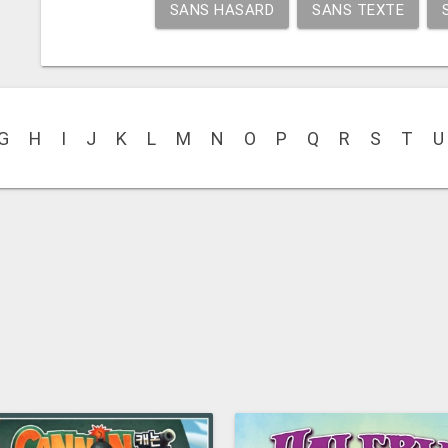
SANS HASARD
SANS TEXTE
G
H
I
J
K
L
M
N
O
P
Q
R
S
T
U