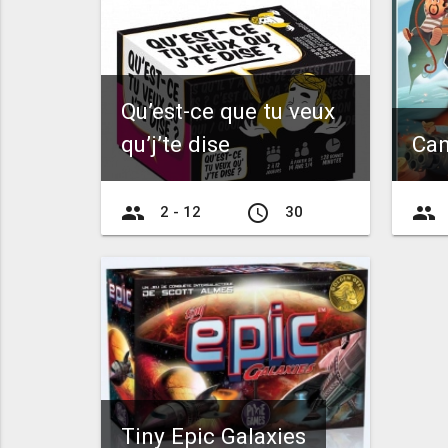
Qu’est-ce que tu veux
qu’j’te dise
Can
group
access_time
group
2 - 12
30
Tiny Epic Galaxies