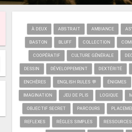
À DEUX
ABSTRAIT
AMBIANCE
AS
BASTON
BLUFF
COLLECTION
COM
COOPÉRATIF
CULTURE GÉNÉRALE
DE
DESSIN
DÉVELOPPEMENT
DEXTÉRITÉ
ENCHÈRES
ENGLISH RULES 💬
ÉNIGMES
IMAGINATION
JEU DE PLIS
LOGIQUE
OBJECTIF SECRET
PARCOURS
PLACEME
REFLEXES
RÈGLES SIMPLES
RESSOURCES