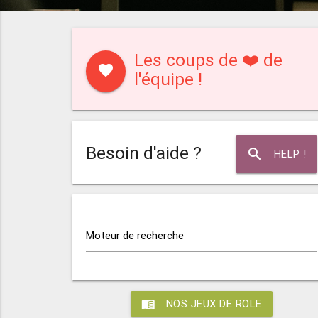
Les coups de ❤️ de
favorite
l'équipe !
Besoin d'aide ?
search
HELP !
Moteur de recherche
menu_book
NOS JEUX DE ROLE