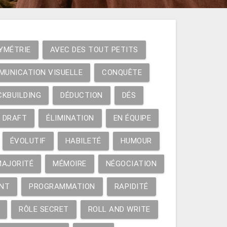
YMÉTRIE
AVEC DES TOUT PETITS
MUNICATION VISUELLE
CONQUÊTE
CKBUILDING
DÉDUCTION
DÉS
DRAFT
ÉLIMINATION
EN ÉQUIPE
ÉVOLUTIF
HABILETÉ
HUMOUR
MAJORITÉ
MÉMOIRE
NÉGOCIATION
NT
PROGRAMMATION
RAPIDITÉ
RÔLE SECRET
ROLL AND WRITE