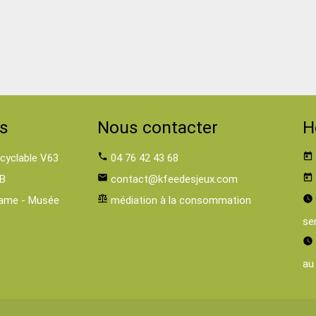
s
Nous contacter
H
 cyclable V63
phone
04 76 42 43 68
today
B
email
contact@kfeedesjeux.com
today
ame - Musée
balance
médiation à la consommation
watch_later
se
watch_later
au