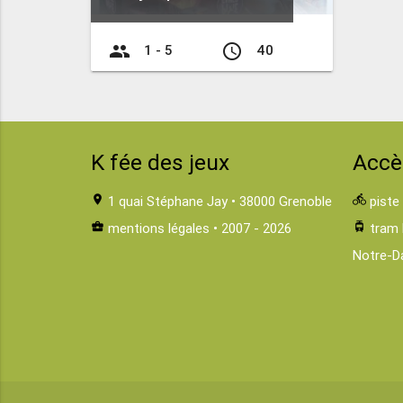
group
access_time
1 - 5
40
K fée des jeux
Accè
location_on
1 quai Stéphane Jay • 38000 Grenoble
directions_bike
piste
business_center
mentions légales
• 2007 - 2026
tram
tram 
Notre-D