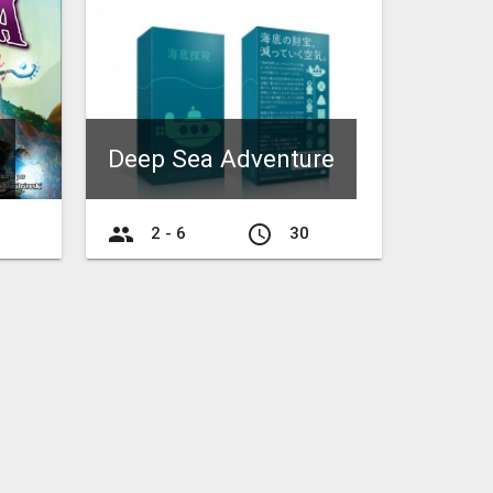
Deep Sea Adventure
group
access_time
2 - 6
30