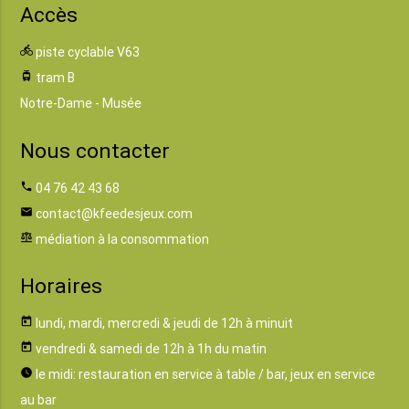
Accès
directions_bike
piste cyclable V63
tram
tram B
Notre-Dame - Musée
Nous contacter
phone
04 76 42 43 68
email
contact@kfeedesjeux.com
balance
médiation à la consommation
Horaires
today
lundi, mardi, mercredi & jeudi de 12h à minuit
today
vendredi & samedi de 12h à 1h du matin
watch_later
le midi: restauration en service à table / bar, jeux en service
au bar