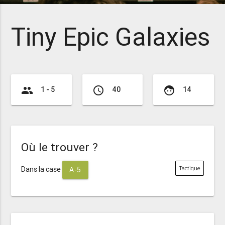
Tiny Epic Galaxies
group
access_time
face
1 - 5
40
14
Où le trouver ?
Dans la case
Tactique
A-5