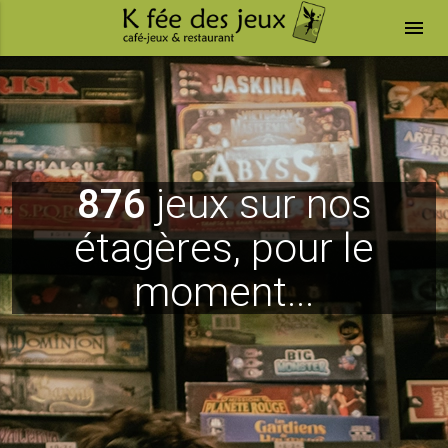
menu
876
jeux sur nos
étagères, pour le
moment...