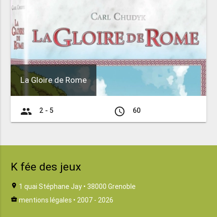
La Gloire de Rome
group
access_time
2 - 5
60
K fée des jeux
location_on
1 quai Stéphane Jay • 38000 Grenoble
business_center
mentions légales
• 2007 - 2026