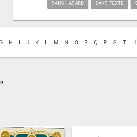
SANS HASARD
SANS TEXTE
G
H
I
J
K
L
M
N
O
P
Q
R
S
T
U
er