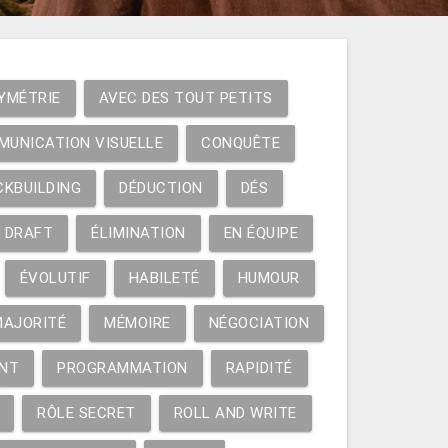
YMÉTRIE
AVEC DES TOUT PETITS
MUNICATION VISUELLE
CONQUÊTE
CKBUILDING
DÉDUCTION
DÉS
DRAFT
ÉLIMINATION
EN ÉQUIPE
ÉVOLUTIF
HABILETÉ
HUMOUR
MAJORITÉ
MÉMOIRE
NÉGOCIATION
NT
PROGRAMMATION
RAPIDITÉ
RÔLE SECRET
ROLL AND WRITE