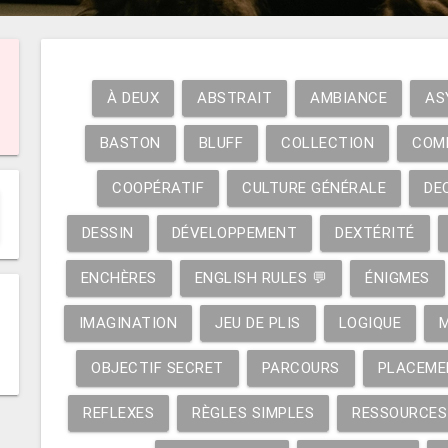
À DEUX
ABSTRAIT
AMBIANCE
AS
BASTON
BLUFF
COLLECTION
COM
COOPÉRATIF
CULTURE GÉNÉRALE
DE
DESSIN
DÉVELOPPEMENT
DEXTÉRITÉ
ENCHÈRES
ENGLISH RULES 💬
ÉNIGMES
IMAGINATION
JEU DE PLIS
LOGIQUE
OBJECTIF SECRET
PARCOURS
PLACEME
REFLEXES
RÈGLES SIMPLES
RESSOURCES