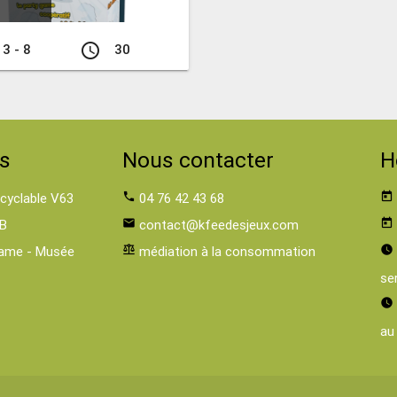
access_time
3 - 8
30
s
Nous contacter
H
 cyclable V63
phone
04 76 42 43 68
today
B
email
contact@kfeedesjeux.com
today
ame - Musée
balance
médiation à la consommation
watch_later
se
watch_later
au