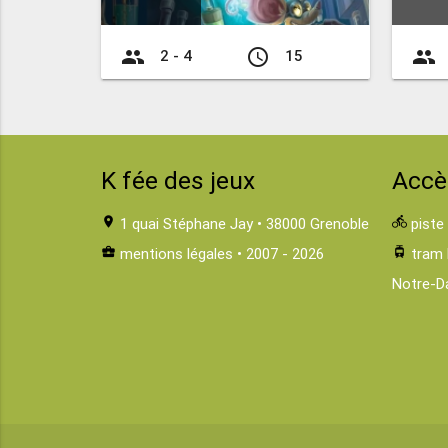
group
access_time
group
2 - 4
15
K fée des jeux
Accè
location_on
1 quai Stéphane Jay • 38000 Grenoble
directions_bike
piste
business_center
mentions légales
• 2007 - 2026
tram
tram 
Notre-D