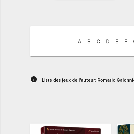
A
B
C
D
E
F
info
Liste des jeux de l'auteur: Romaric Galonni