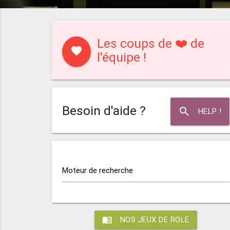
Les coups de ❤️ de
favorite
l'équipe !
Besoin d'aide ?
search
HELP !
Moteur de recherche
menu_book
NOS JEUX DE ROLE