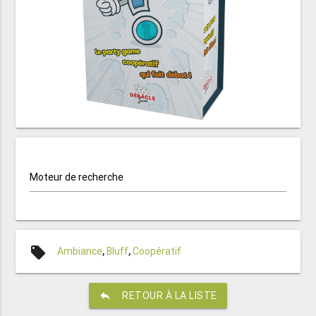
Moteur de recherche
local_offer
Ambiance
,
Bluff
,
Coopératif
reply
RETOUR À LA LISTE