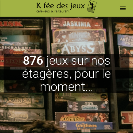
menu
876
jeux sur nos
étagères, pour le
moment...