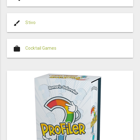
brush
Stivo
work
Cocktail Games