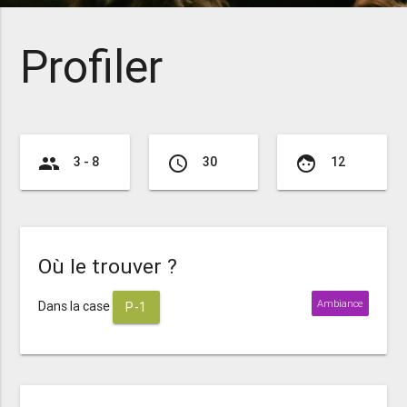
Profiler
group
access_time
face
3 - 8
30
12
Où le trouver ?
Ambiance
Dans la case
P-1