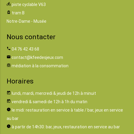
directions_bike
piste cyclable V63
tram
tram B
Notre-Dame - Musée
Nous contacter
phone
04 76 42 43 68
email
contact@kfeedesjeux.com
balance
médiation à la consommation
Horaires
today
lundi, mardi, mercredi & jeudi de 12h à minuit
today
vendredi & samedi de 12h à 1h du matin
watch_later
le midi: restauration en service à table / bar, jeux en service
au bar
watch_later
à partir de 14h30: bar, jeux, restauration en service au bar