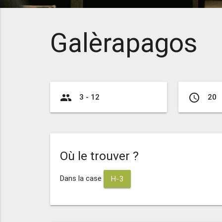
Galèrapagos
group
access_time
3 - 12
20
Où le trouver ?
Dans la case
H-3