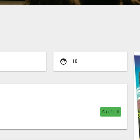
face
10
Coopératif