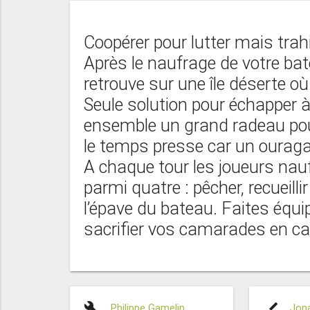
Coopérer pour lutter mais trahi
Après le naufrage de votre bat
retrouve sur une île déserte où 
Seule solution pour échapper 
ensemble un grand radeau pou
le temps presse car un ouragan 
A chaque tour les joueurs nau
parmi quatre : pêcher, recueillir
l’épave du bateau. Faites équi
sacrifier vos camarades en ca
build
brush
Philippe Gamelin
,
Jon