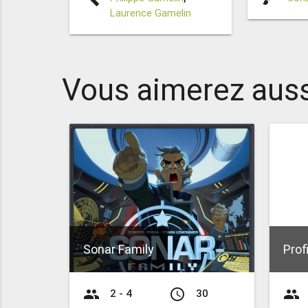
Laurence Gamelin
Vous aimerez auss
Sonar Family
Profi
group
access_time
group
2 - 4
30