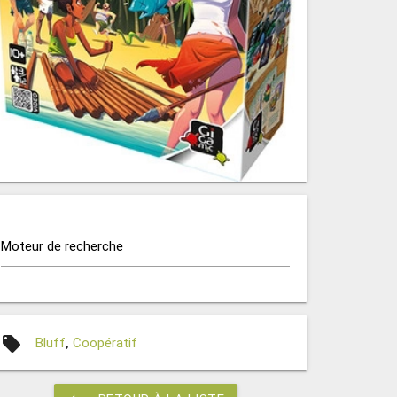
Moteur de recherche
local_offer
Bluff
,
Coopératif