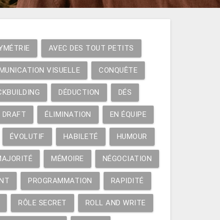
YMÉTRIE
AVEC DES TOUT PETITS
MUNICATION VISUELLE
CONQUÊTE
CKBUILDING
DÉDUCTION
DÉS
DRAFT
ÉLIMINATION
EN ÉQUIPE
ÉVOLUTIF
HABILETÉ
HUMOUR
MAJORITÉ
MÉMOIRE
NÉGOCIATION
NT
PROGRAMMATION
RAPIDITÉ
RÔLE SECRET
ROLL AND WRITE