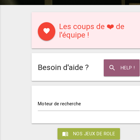
Les coups de ❤️ de
favorite
l'équipe !
Besoin d'aide ?
search
HELP !
Moteur de recherche
menu_book
NOS JEUX DE ROLE