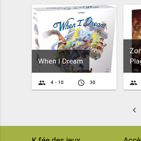
Zom
When I Dream
Pla
group
access_time
group
4 - 10
30
chevron_left
K fée des jeux
Accè