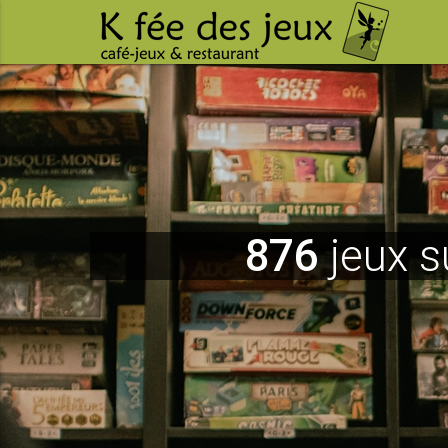
876
jeux s