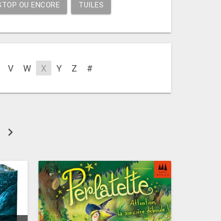
STOP OU ENCORE
TUILES
V
W
X
Y
Z
#
chevron_right