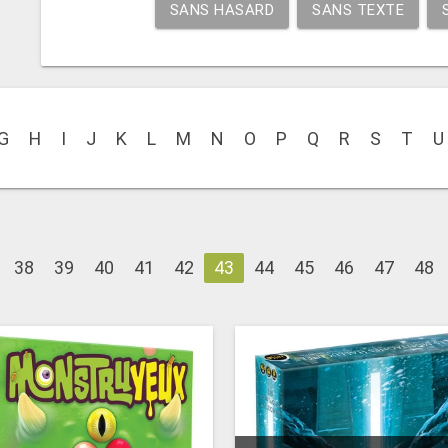
SANS HASARD
SANS TEXTE
G
H
I
J
K
L
M
N
O
P
Q
R
S
T
U
38
39
40
41
42
43
44
45
46
47
48