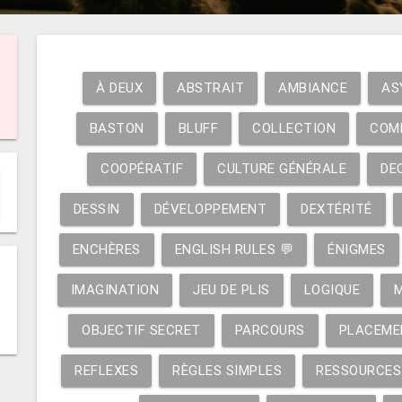
À DEUX
ABSTRAIT
AMBIANCE
AS
BASTON
BLUFF
COLLECTION
COM
COOPÉRATIF
CULTURE GÉNÉRALE
DE
DESSIN
DÉVELOPPEMENT
DEXTÉRITÉ
ENCHÈRES
ENGLISH RULES 💬
ÉNIGMES
IMAGINATION
JEU DE PLIS
LOGIQUE
OBJECTIF SECRET
PARCOURS
PLACEME
REFLEXES
RÈGLES SIMPLES
RESSOURCES