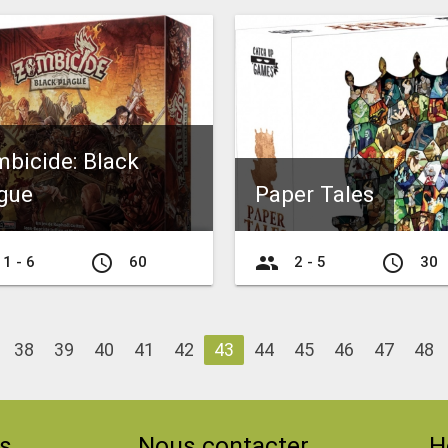
bicide: Black
gue
Paper Tales
access_time
group
access_time
1 - 6
60
2 - 5
30
38
39
40
41
42
43
44
45
46
47
48
s
Nous contacter
H