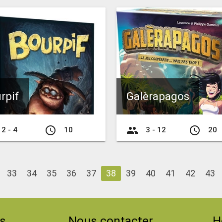
rpif
Galèrapagos
access_time
group
access_time
2 - 4
10
3 - 12
20
33
34
35
36
37
38
39
40
41
42
43
s
Nous contacter
H