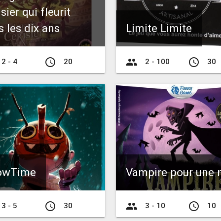
sier qui fleurit
s les dix ans
Limite Limite
access_time
group
access_time
2 - 4
20
2 - 100
30
owTime
Vampire pour une n
access_time
group
access_time
3 - 5
30
3 - 10
10