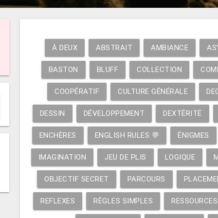
À DEUX
ABSTRAIT
AMBIANCE
AS
BASTON
BLUFF
COLLECTION
COM
COOPÉRATIF
CULTURE GÉNÉRALE
DE
DESSIN
DÉVELOPPEMENT
DEXTÉRITÉ
ENCHÈRES
ENGLISH RULES 💬
ÉNIGMES
IMAGINATION
JEU DE PLIS
LOGIQUE
OBJECTIF SECRET
PARCOURS
PLACEME
REFLEXES
RÈGLES SIMPLES
RESSOURCES