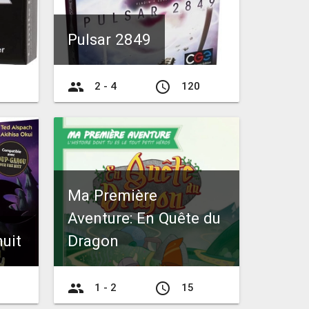
Pulsar 2849
group
access_time
2 - 4
120
Ma Première
Aventure: En Quête du
uit
Dragon
group
access_time
1 - 2
15