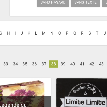
SANS HASARD
SANS TEXTE
G
H
I
J
K
L
M
N
O
P
Q
R
S
T
U
33
34
35
36
37
38
39
40
41
42
43
Légende du