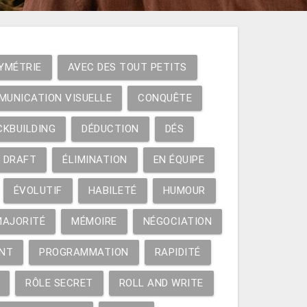
YMÉTRIE
AVEC DES TOUT PETITS
MUNICATION VISUELLE
CONQUÊTE
CKBUILDING
DÉDUCTION
DÉS
DRAFT
ÉLIMINATION
EN ÉQUIPE
ÉVOLUTIF
HABILETÉ
HUMOUR
MAJORITÉ
MÉMOIRE
NÉGOCIATION
NT
PROGRAMMATION
RAPIDITÉ
RÔLE SECRET
ROLL AND WRITE