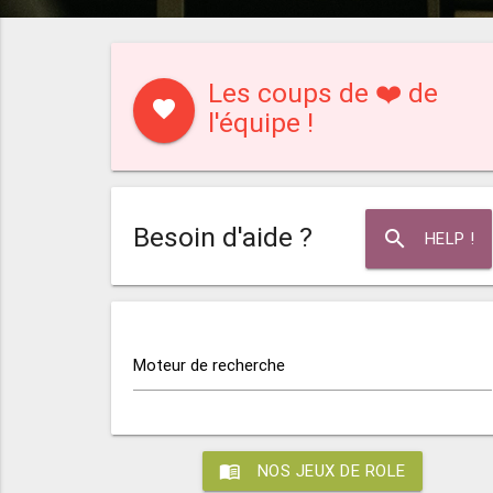
Les coups de ❤️ de
favorite
l'équipe !
Besoin d'aide ?
search
HELP !
Moteur de recherche
menu_book
NOS JEUX DE ROLE