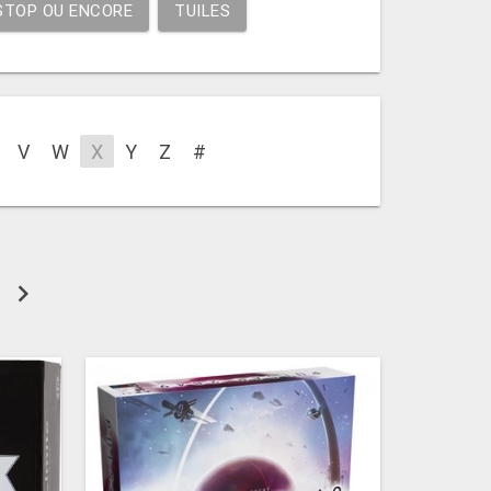
STOP OU ENCORE
TUILES
V
W
X
Y
Z
#
chevron_right