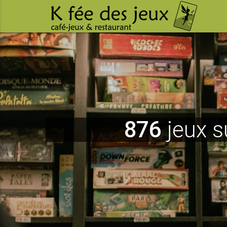
876
jeux s