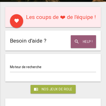
Les coups de ❤️ de l'équipe !
favorite
Besoin d'aide ?
search
HELP !
Moteur de recherche
menu_book
NOS JEUX DE ROLE