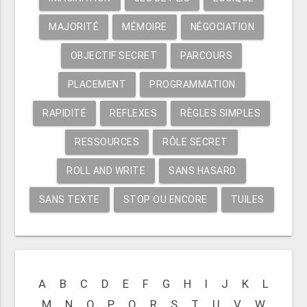
MAJORITÉ
MÉMOIRE
NÉGOCIATION
OBJECTIF SECRET
PARCOURS
PLACEMENT
PROGRAMMATION
RAPIDITÉ
REFLEXES
RÈGLES SIMPLES
RESSOURCES
RÔLE SECRET
ROLL AND WRITE
SANS HASARD
SANS TEXTE
STOP OU ENCORE
TUILES
A
B
C
D
E
F
G
H
I
J
K
L
M
N
O
P
Q
R
S
T
U
V
W