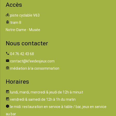
Accès
directions_bike
piste cyclable V63
tram
tram B
Notre-Dame - Musée
Nous contacter
phone
04 76 42 43 68
email
contact@kfeedesjeux.com
balance
médiation à la consommation
Horaires
today
lundi, mardi, mercredi & jeudi de 12h à minuit
today
vendredi & samedi de 12h à 1h du matin
watch_later
le midi: restauration en service à table / bar, jeux en service
au bar