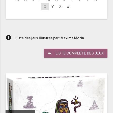
X
Y
Z
#
info
Liste des jeux illustrés par: Maxime Morin
reply
LISTE COMPLÈTE DES JEUX