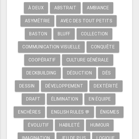
À DEUX
ABSTRAIT
AMBIANCE
ASYMÉTRIE
AVEC DES TOUT PETITS
BASTON
BLUFF
COLLECTION
COMMUNICATION VISUELLE
CONQUÊTE
COOPÉRATIF
CULTURE GÉNÉRALE
DECKBUILDING
DÉDUCTION
DÉS
DESSIN
DÉVELOPPEMENT
DEXTÉRITÉ
DRAFT
ÉLIMINATION
EN ÉQUIPE
ENCHÈRES
ENGLISH RULES 💬
ÉNIGMES
ÉVOLUTIF
HABILETÉ
HUMOUR
IMAGINATION
JEU DE PLIS
LOGIQUE