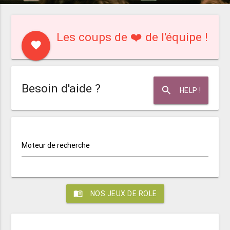
Les coups de ❤️ de l'équipe !
favorite
Besoin d'aide ?
search
HELP !
Moteur de recherche
menu_book
NOS JEUX DE ROLE