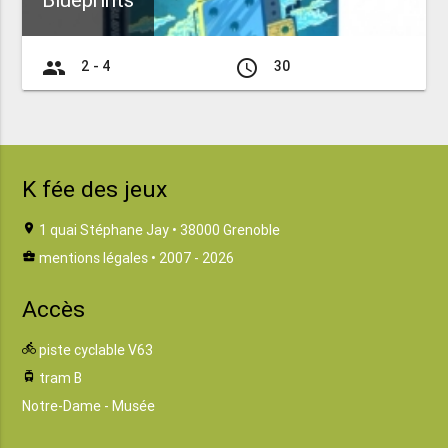
Blueprints
group
access_time
2 - 4
30
K fée des jeux
location_on
1 quai Stéphane Jay • 38000 Grenoble
business_center
mentions légales
• 2007 - 2026
Accès
directions_bike
piste cyclable V63
tram
tram B
Notre-Dame - Musée