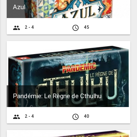
Azul
group
access_time
2 - 4
45
Pandémie: Le Règne de Cthulhu
group
access_time
2 - 4
40