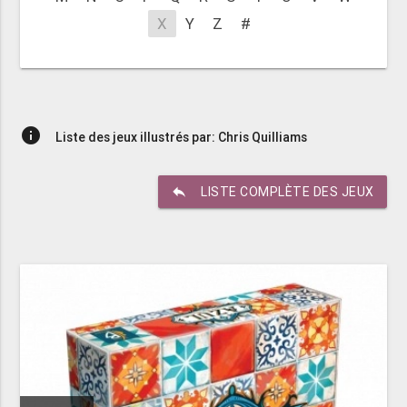
X
Y
Z
#
info
Liste des jeux illustrés par: Chris Quilliams
reply
LISTE COMPLÈTE DES JEUX