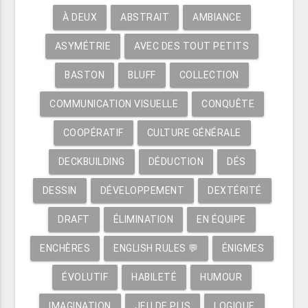
À DEUX
ABSTRAIT
AMBIANCE
ASYMÉTRIE
AVEC DES TOUT PETITS
BASTON
BLUFF
COLLECTION
COMMUNICATION VISUELLE
CONQUÊTE
COOPÉRATIF
CULTURE GÉNÉRALE
DECKBUILDING
DÉDUCTION
DÉS
DESSIN
DÉVELOPPEMENT
DEXTÉRITÉ
DRAFT
ÉLIMINATION
EN ÉQUIPE
ENCHÈRES
ENGLISH RULES 💬
ÉNIGMES
ÉVOLUTIF
HABILETÉ
HUMOUR
IMAGINATION
JEU DE PLIS
LOGIQUE