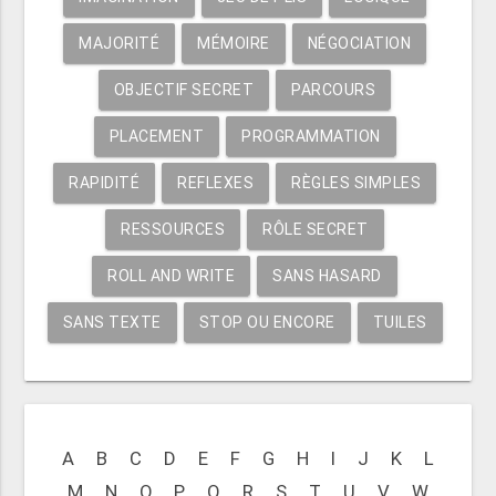
MAJORITÉ
MÉMOIRE
NÉGOCIATION
OBJECTIF SECRET
PARCOURS
PLACEMENT
PROGRAMMATION
RAPIDITÉ
REFLEXES
RÈGLES SIMPLES
RESSOURCES
RÔLE SECRET
ROLL AND WRITE
SANS HASARD
SANS TEXTE
STOP OU ENCORE
TUILES
A
B
C
D
E
F
G
H
I
J
K
L
M
N
O
P
Q
R
S
T
U
V
W