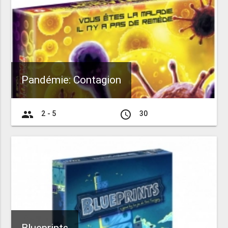
Pandémie: Contagion
group
access_time
2 - 5
30