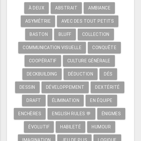
À DEUX
ABSTRAIT
AMBIANCE
ASYMÉTRIE
AVEC DES TOUT PETITS
BASTON
BLUFF
COLLECTION
COMMUNICATION VISUELLE
CONQUÊTE
COOPÉRATIF
CULTURE GÉNÉRALE
DECKBUILDING
DÉDUCTION
DÉS
DESSIN
DÉVELOPPEMENT
DEXTÉRITÉ
DRAFT
ÉLIMINATION
EN ÉQUIPE
ENCHÈRES
ENGLISH RULES 💬
ÉNIGMES
ÉVOLUTIF
HABILETÉ
HUMOUR
IMAGINATION
JEU DE PLIS
LOGIQUE