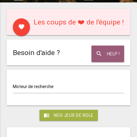
Les coups de ❤️ de l'équipe !
favorite
Besoin d'aide ?
search
HELP !
Moteur de recherche
menu_book
NOS JEUX DE ROLE