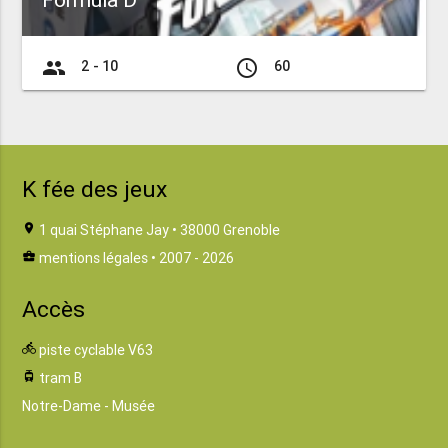
Formula D
group
access_time
2 - 10
60
K fée des jeux
location_on
1 quai Stéphane Jay • 38000 Grenoble
business_center
mentions légales
• 2007 - 2026
Accès
directions_bike
piste cyclable V63
tram
tram B
Notre-Dame - Musée