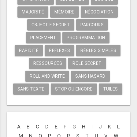
MAJORITÉ
MÉMOIRE
NÉGOCIATION
OBJECTIF SECRET
PARCOURS
PLACEMENT
PROGRAMMATION
RAPIDITÉ
REFLEXES
RÈGLES SIMPLES
RESSOURCES
RÔLE SECRET
ROLL AND WRITE
SANS HASARD
SANS TEXTE
STOP OU ENCORE
TUILES
A
B
C
D
E
F
G
H
I
J
K
L
M
N
O
P
Q
R
S
T
U
V
W