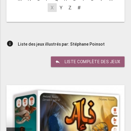
X
Y
Z
#
info
Liste des jeux illustrés par: Stéphane Poinsot
reply
LISTE COMPLÈTE DES JEUX