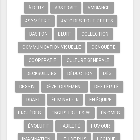
À DEUX
ABSTRAIT
AMBIANCE
ASYMÉTRIE
AVEC DES TOUT PETITS
BASTON
BLUFF
COLLECTION
COMMUNICATION VISUELLE
CONQUÊTE
COOPÉRATIF
CULTURE GÉNÉRALE
DECKBUILDING
DÉDUCTION
DÉS
DESSIN
DÉVELOPPEMENT
DEXTÉRITÉ
DRAFT
ÉLIMINATION
EN ÉQUIPE
ENCHÈRES
ENGLISH RULES 💬
ÉNIGMES
ÉVOLUTIF
HABILETÉ
HUMOUR
IMAGINATION
JEU DE PLIS
LOGIQUE