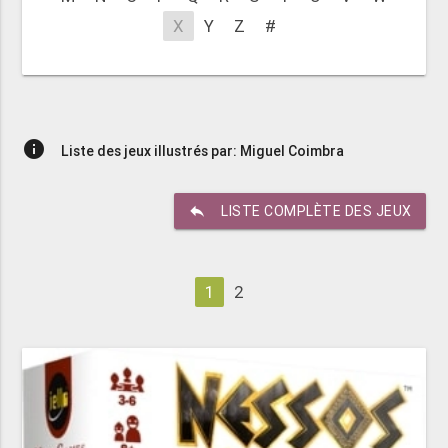
X
Y
Z
#
info
Liste des jeux illustrés par: Miguel Coimbra
reply
LISTE COMPLÈTE DES JEUX
1
2