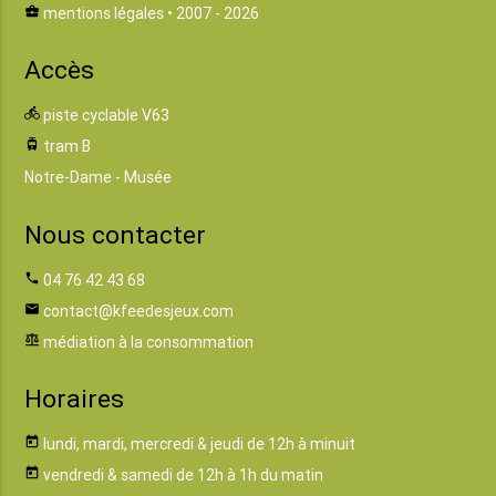
business_center
mentions légales
• 2007 - 2026
Accès
directions_bike
piste cyclable V63
tram
tram B
Notre-Dame - Musée
Nous contacter
phone
04 76 42 43 68
email
contact@kfeedesjeux.com
balance
médiation à la consommation
Horaires
today
lundi, mardi, mercredi & jeudi de 12h à minuit
today
vendredi & samedi de 12h à 1h du matin