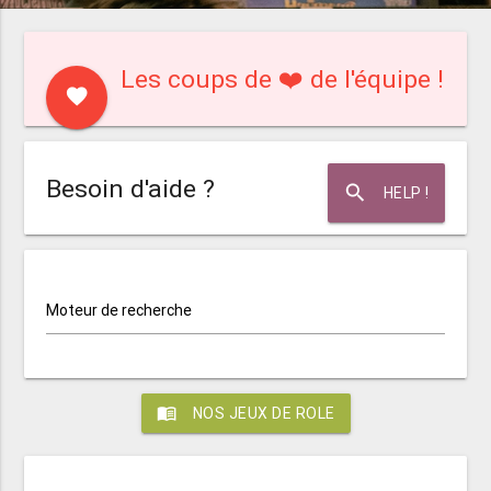
Les coups de ❤️ de l'équipe !
favorite
Besoin d'aide ?
search
HELP !
Moteur de recherche
menu_book
NOS JEUX DE ROLE