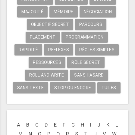
MAJORITÉ
MÉMOIRE
NÉGOCIATION
OBJECTIF SECRET
PARCOURS
PLACEMENT
PROGRAMMATION
RAPIDITÉ
REFLEXES
RÈGLES SIMPLES
RESSOURCES
RÔLE SECRET
ROLL AND WRITE
SANS HASARD
SANS TEXTE
STOP OU ENCORE
TUILES
A
B
C
D
E
F
G
H
I
J
K
L
M
N
O
P
Q
R
S
T
U
V
W