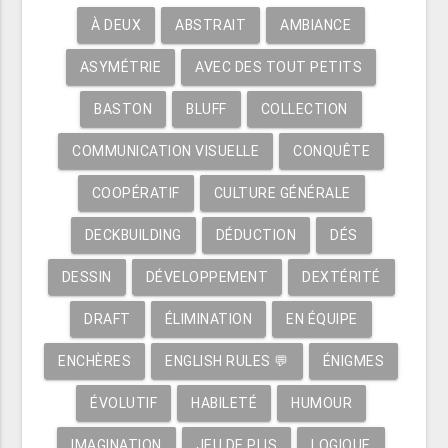
À DEUX
ABSTRAIT
AMBIANCE
ASYMÉTRIE
AVEC DES TOUT PETITS
BASTON
BLUFF
COLLECTION
COMMUNICATION VISUELLE
CONQUÊTE
COOPÉRATIF
CULTURE GÉNÉRALE
DECKBUILDING
DÉDUCTION
DÉS
DESSIN
DÉVELOPPEMENT
DEXTÉRITÉ
DRAFT
ÉLIMINATION
EN ÉQUIPE
ENCHÈRES
ENGLISH RULES 💬
ÉNIGMES
ÉVOLUTIF
HABILETÉ
HUMOUR
IMAGINATION
JEU DE PLIS
LOGIQUE