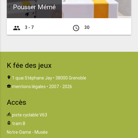
Pousser Mémé
group
access_time
3 - 7
30
K fée des jeux
location_on
1 quai Stéphane Jay • 38000 Grenoble
business_center
mentions légales
• 2007 - 2026
Accès
directions_bike
piste cyclable V63
tram
tram B
Notre-Dame - Musée