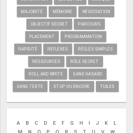
MAJORITÉ
MÉMOIRE
NÉGOCIATION
OBJECTIF SECRET
PARCOURS
PLACEMENT
PROGRAMMATION
RAPIDITÉ
REFLEXES
RÈGLES SIMPLES
RESSOURCES
RÔLE SECRET
ROLL AND WRITE
SANS HASARD
SANS TEXTE
STOP OU ENCORE
TUILES
A
B
C
D
E
F
G
H
I
J
K
L
M
N
O
P
Q
R
S
T
U
V
W