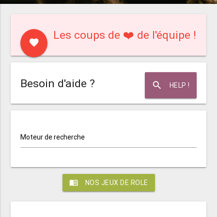
Les coups de ❤️ de l'équipe !
favorite
Besoin d'aide ?
search
HELP !
Moteur de recherche
menu_book
NOS JEUX DE ROLE